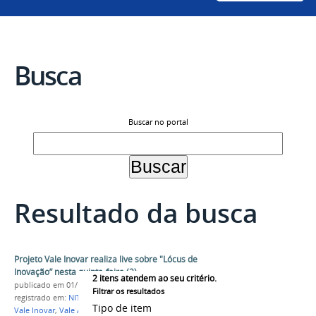
Busca
Buscar no portal
Resultado da busca
Projeto Vale Inovar realiza live sobre "Lócus de
Inovação” nesta quinta-feira (2)
2
itens atendem ao seu critério.
publicado
em 01/12/2021
Filtrar os resultados
registrado em:
NIT
,
PRPPGI
,
Inovação
,
Tecnologia
,
Tipo de item
Vale Inovar
,
Vale Aprender
,
Lócus de Inovação