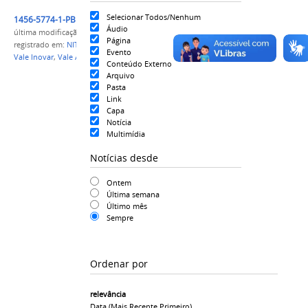
Selecionar Todos/Nenhum
1456-5774-1-PB (1).pdf
Áudio
última modificação
em 01/12/2021 11h15
Página
registrado em:
NIT
,
PRPPGI
,
Inovação
,
Tecnologia
,
Evento
Vale Inovar
,
Vale Aprender
,
Lócus de Inovação
Conteúdo Externo
Arquivo
Pasta
Link
Capa
Notícia
Multimídia
Notícias desde
Ontem
Última semana
Último mês
Sempre
Ordenar por
relevância
Data (mais Recente Primeiro)