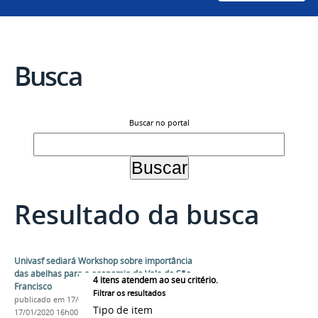
Busca
Buscar no portal
Resultado da busca
Univasf sediará Workshop sobre importância
das abelhas para a economia do Vale do São
4
itens atendem ao seu critério.
Francisco
Filtrar os resultados
publicado
em 17/01/2020
—
última modificação
em
Tipo de item
17/01/2020 16h00