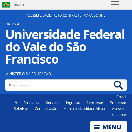
BRASIL
Simplifique!
ACESSIBILIDADE
ALTO CONTRASTE
MAPA DO SITE
Comunica BR
UNIVASF
Universidade Federal
Participe
do Vale do São
Acesso à informação
Legislação
Francisco
Canais
MINISTÉRIO DA EDUCAÇÃO
Buscar no portal
Bus
Covid-
19
Estudante
Servidor
Ingresso
Concursos
Processos
Seletivos
Comunicação
Marca e Identidade Visual
Acesso a
sistemas