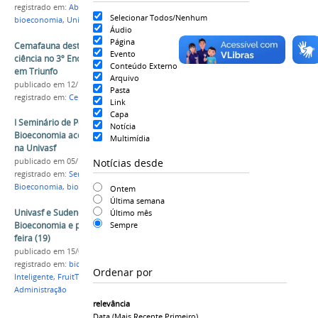
registrado em:
Abelhas
,
Workshop
,
Cemafauna
,
Selecionar Todos/Nenhum
bioeconomia
,
Universidade de Cardiff
Áudio
Página
Cemafauna destaca papel da conservação e da
Evento
ciência no 3º Encontro da Bioeconomia do Mel
Conteúdo Externo
em Triunfo
Arquivo
publicado
em 12/11/2025
Pasta
registrado em:
Cemafauna
,
bioeconomia
,
Mel
Link
Capa
I Seminário de Pesquisa da Rede Impacta
Notícia
Bioeconomia acontece no dia 25 de novembro
Multimídia
na Univasf
Notícias desde
publicado
em 05/11/2024
registrado em:
Seminário
,
Rede Impacta
Bioeconomia
,
bioeconomia
,
Sustentabilidade
Ontem
Última semana
Univasf e Sudene lançam Rede Impacta
Último mês
Bioeconomia e projeto FruitTech na segunda-
Sempre
feira (19)
publicado
em 15/02/2024
registrado em:
bioeconomia
,
Inovação
,
Agricultura
Ordenar por
Inteligente
,
FruitTech
,
Rede Impacta
,
Farmácia
,
Administração
relevância
Data (mais Recente Primeiro)