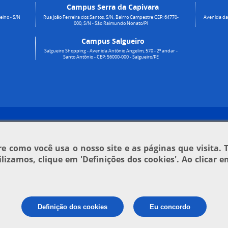
Campus Serra da Capivara
elho - S/N
Rua João Ferreira dos Santos, S/N, Bairro Campestre CEP: 64770-
Avenida da 
000, S/N - São Raimundo Nonato/PI
Campus Salgueiro
Salgueiro Shopping - Avenida Antônio Angelim, 570 - 2º andar -
Santo Antônio - CEP: 56000-000 - Salgueiro/PE
 como você usa o nosso site e as páginas que visita. 
tilizamos, clique em
'Definições dos cookies'
. Ao clicar 