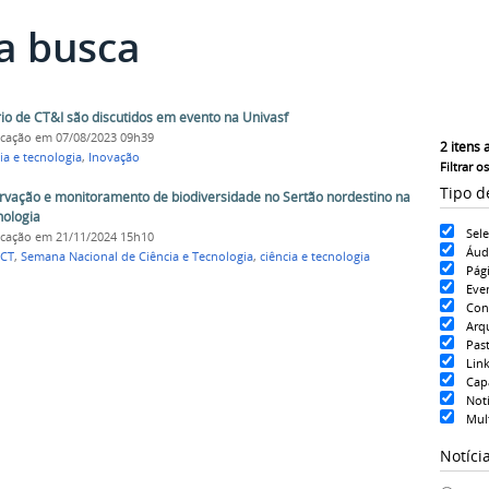
a busca
o de CT&I são discutidos em evento na Univasf
icação
em 07/08/2023 09h39
2
itens 
ia e tecnologia
,
Inovação
Filtrar o
Tipo d
ação e monitoramento de biodiversidade no Sertão nordestino na
nologia
Sel
icação
em 21/11/2024 15h10
Áud
CT
,
Semana Nacional de Ciência e Tecnologia
,
ciência e tecnologia
Pág
Eve
Con
Arq
Pas
Lin
Cap
Notí
Mul
Notíci