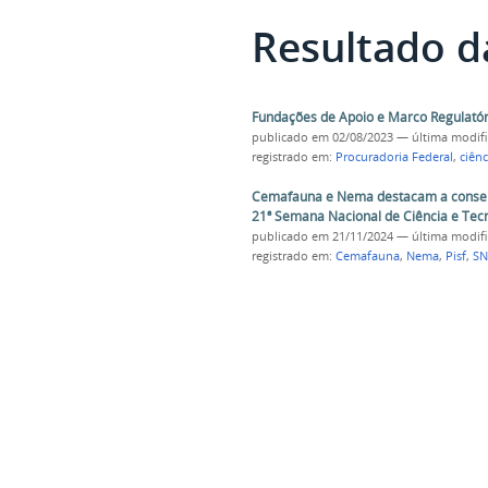
Resultado d
Fundações de Apoio e Marco Regulatóri
publicado
em 02/08/2023
—
última modif
registrado em:
Procuradoria Federal
,
ciênc
Cemafauna e Nema destacam a conserv
21ª Semana Nacional de Ciência e Tec
publicado
em 21/11/2024
—
última modif
registrado em:
Cemafauna
,
Nema
,
Pisf
,
SN