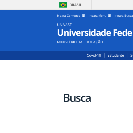
BRASIL
Ir para Conteúdo
1
Ir para Menu
2
Ir para Busc
UNIVASF
Universidade Feder
MINISTÉRIO DA EDUCAÇÃO
Covid-19
Estudante
S
Busca