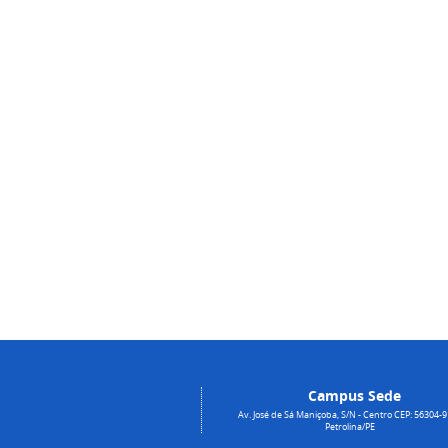
Campus Sede
Av. José de Sá Maniçoba, S/N - Centro CEP: 56304-9
Petrolina/PE