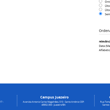
On
Últ
Últ
Sem
Orden
relevânc
Data (ma
Alfabeti
Campus Juazeiro
17 -
Avenida Antonio Carlos Magalhães, 510 - Santo Antônio CEP:
Rua Toma
48902-300 - Juazeiro/BA
Santos