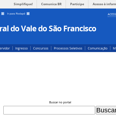
Simplifique!
Comunica BR
Participe
Acesso à infor
a
3
Ir para Rodapé
4
ACESS
al do Vale do São Francisco
ervidor
Ingresso
Concursos
Processos Seletivos
Comunicação
Ma
Buscar no portal