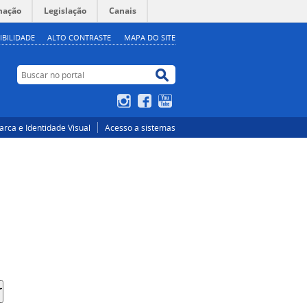
mação
Legislação
Canais
IBILIDADE
ALTO CONTRASTE
MAPA DO SITE
Buscar no portal
Buscar no portal
Instagram
Facebook
YouTube
rca e Identidade Visual
Acesso a sistemas