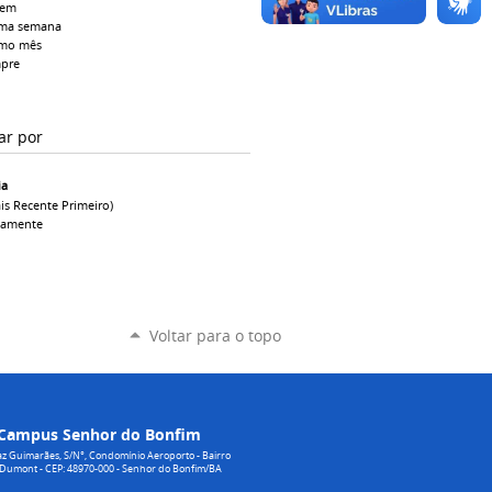
tem
ima semana
imo mês
pre
ar por
ia
is Recente Primeiro)
camente
Voltar para o topo
Campus Senhor do Bonfim
z Guimarães, S/N°, Condomínio Aeroporto - Bairro
 Dumont - CEP: 48970-000 - Senhor do Bonfim/BA