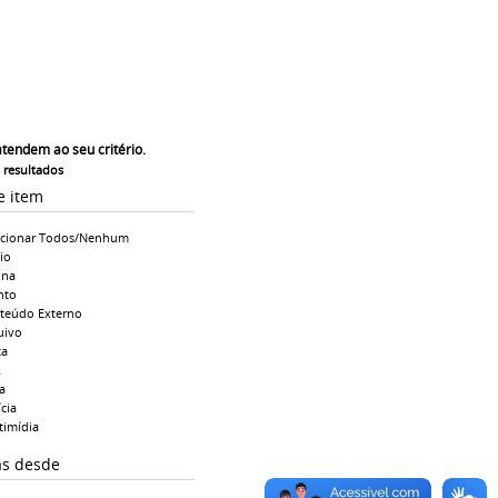
atendem ao seu critério.
s resultados
e item
ecionar Todos/Nenhum
io
ina
nto
teúdo Externo
uivo
ta
k
a
cia
timídia
as desde