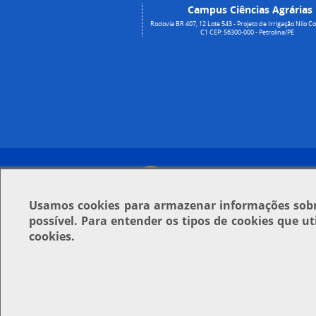
Campus Ciências Agrárias
Rodovia BR 407, 12 Lote 543 - Projeto de Irrigação Nilo Co
C1 CEP: 56300-000 - Petrolina/PE
Usamos
cookies
para armazenar informações sobre
possível. Para entender os tipos de cookies que u
cookies.