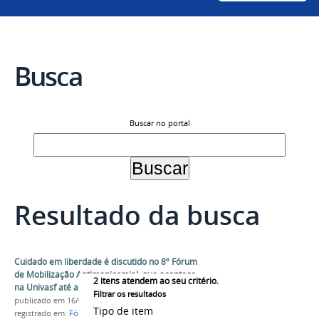
Busca
Buscar no portal
Resultado da busca
Cuidado em liberdade é discutido no 8º Fórum
de Mobilização Antimanicomial, que acontece
2
itens atendem ao seu critério.
na Univasf até amanhã (17)
Filtrar os resultados
publicado
em 16/05/2018
Tipo de item
registrado em:
Fórum Antimanicomial
,
evento
,