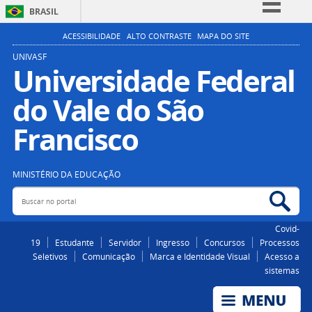
BRASIL
Simplifique!
ACESSIBILIDADE
ALTO CONTRASTE
MAPA DO SITE
Comunica BR
UNIVASF
Universidade Federal
Participe
do Vale do São
Acesso à informação
Legislação
Francisco
Canais
MINISTÉRIO DA EDUCAÇÃO
Buscar no portal
Bus
Covid-
19
Estudante
Servidor
Ingresso
Concursos
Processos
Seletivos
Comunicação
Marca e Identidade Visual
Acesso a
sistemas