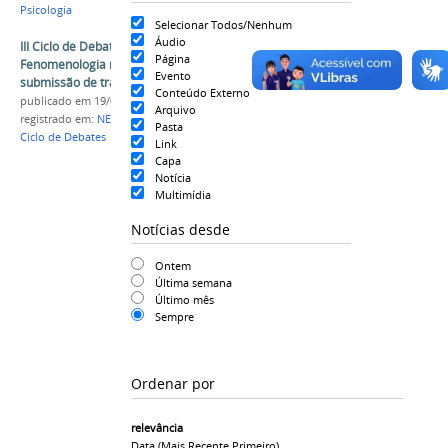
Psicologia
Selecionar Todos/Nenhum
Áudio
III Ciclo de Debates sobre Pesquisa e
Página
Fenomenologia reabre período de inscrições e
Evento
submissão de trabalhos
Conteúdo Externo
publicado
em 19/08/2020
Arquivo
registrado em:
NEPFEE
,
Núcleo de Estudos
,
evento
,
Pasta
Ciclo de Debates
Link
Capa
Notícia
Multimídia
Notícias desde
Ontem
Última semana
Último mês
Sempre
Ordenar por
relevância
Data (mais Recente Primeiro)