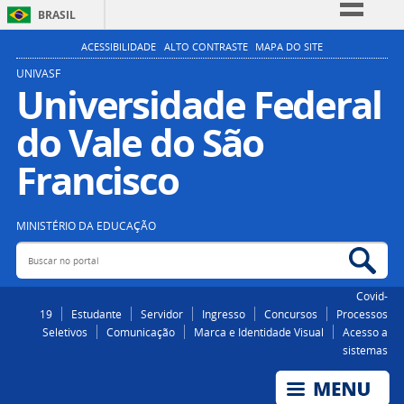
BRASIL
Simplifique!
ACESSIBILIDADE
ALTO CONTRASTE
MAPA DO SITE
Comunica BR
UNIVASF
Universidade Federal
Participe
do Vale do São
Acesso à informação
Legislação
Francisco
Canais
MINISTÉRIO DA EDUCAÇÃO
Buscar no portal
Bus
Covid-
19
Estudante
Servidor
Ingresso
Concursos
Processos
Seletivos
Comunicação
Marca e Identidade Visual
Acesso a
sistemas