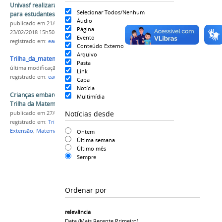
Univasf realizará Projeto Trilha da Matemática
Selecionar Todos/Nenhum
para estudantes de ensino fundamental e médio
Áudio
publicado
em 21/02/2018
—
última modificação
em
Página
23/02/2018 15h50
Evento
registrado em:
eacc
,
profmat
,
Trilha da Matemática
Conteúdo Externo
Arquivo
Trilha_da_matematica_folder.pdf
Pasta
última modificação
em 21/02/2018 14h50
Link
registrado em:
eacc
,
profmat
,
Trilha da Matemática
Capa
Notícia
Crianças embarcam nas aventuras do projeto
Multimídia
Trilha da Matemática
Notícias desde
publicado
em 27/02/2018
registrado em:
Trilha da Matemática
,
EACC
,
profmat
,
Extensão
,
Matemática
Ontem
Última semana
Último mês
Sempre
Ordenar por
relevância
Data (mais Recente Primeiro)