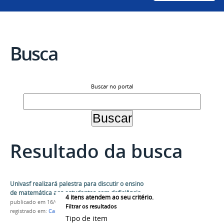
Busca
Buscar no portal
Resultado da busca
Univasf realizará palestra para discutir o ensino
de matemática aos estudantes com deficiência
4
itens atendem ao seu critério.
publicado
em 16/08/2018
Filtrar os resultados
registrado em:
Campus Juazeiro
,
profmat
,
Palestra
Tipo de item