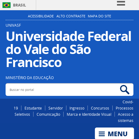
BRASIL
Simplifique!
ACESSIBILIDADE
ALTO CONTRASTE
MAPA DO SITE
Comunica BR
UNIVASF
Universidade Federal
Participe
do Vale do São
Acesso à informação
Legislação
Francisco
Canais
MINISTÉRIO DA EDUCAÇÃO
Buscar no portal
Bus
Covid-
19
Estudante
Servidor
Ingresso
Concursos
Processos
Seletivos
Comunicação
Marca e Identidade Visual
Acesso a
sistemas