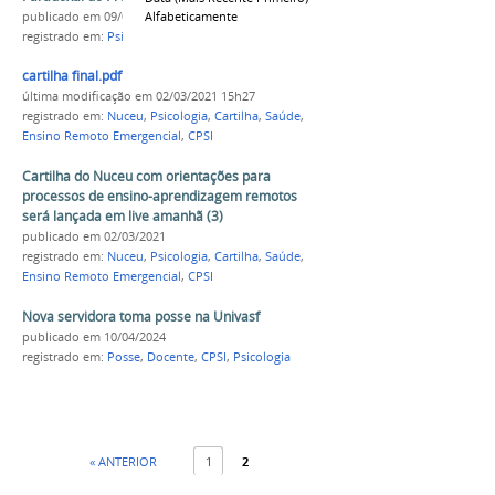
Alfabeticamente
publicado
em 09/04/2021
registrado em:
Psicologia
,
CPSI
,
Leppf
,
E-Book
cartilha final.pdf
última modificação
em 02/03/2021 15h27
registrado em:
Nuceu
,
Psicologia
,
Cartilha
,
Saúde
,
Ensino Remoto Emergencial
,
CPSI
Cartilha do Nuceu com orientações para
processos de ensino-aprendizagem remotos
será lançada em live amanhã (3)
publicado
em 02/03/2021
registrado em:
Nuceu
,
Psicologia
,
Cartilha
,
Saúde
,
Ensino Remoto Emergencial
,
CPSI
Nova servidora toma posse na Univasf
publicado
em 10/04/2024
registrado em:
Posse
,
Docente
,
CPSI
,
Psicologia
« ANTERIOR
1
2