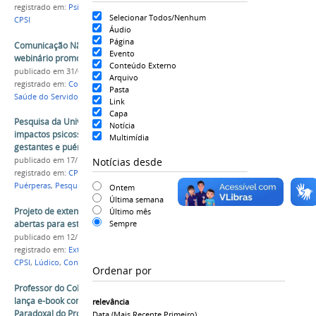
registrado em:
Psicologia
,
Esporte
,
Saúde
,
Evento
,
Selecionar Todos/Nenhum
CPSI
Áudio
Página
Comunicação Não Violenta será debatida em
Evento
webinário promovido pela Univasf
Conteúdo Externo
publicado
em 31/08/2020
Arquivo
registrado em:
Comunicação Não Violenta
,
Siass
,
Pasta
Saúde do Servidor
,
Webinário
,
CPSI
,
HU-Univasf
Link
Capa
Pesquisa da Univasf, UEFS e FTC investiga
Notícia
impactos psicossociais da pandemia na vida de
Multimídia
gestantes e puérperas
Notícias desde
publicado
em 17/12/2021
registrado em:
CPSI
,
Psicologia
,
Gestantes
,
Puérperas
,
Pesquisa
,
Pandemia
,
Covid-19
Ontem
Última semana
Projeto de extensão Erê está com inscrições
Último mês
abertas para estudantes voluntários
Sempre
publicado
em 12/11/2020
registrado em:
Extensão
,
Projeto Erê
,
Psicologia
,
CPSI
,
Lúdico
,
Contação de Histórias
,
Seleção
Ordenar por
Professor do Colegiado de Psicologia da Univasf
lança e-book com o tema “A Experiência
relevância
Paradoxal do Processo Identitário”
Data (mais Recente Primeiro)