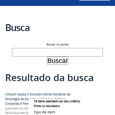
Busca
Buscar no portal
Resultado da busca
Univasf realiza V Encontro Norte-Nordeste de
Psicologia do Esporte e I Simpósio Práticas
18
itens atendem ao seu critério.
Corporais e Fenomenologia de 2 a 4 de maio
Filtrar os resultados
publicado
em 23/02/2024
—
última modificação
em
Tipo de item
26/02/2024 09h29