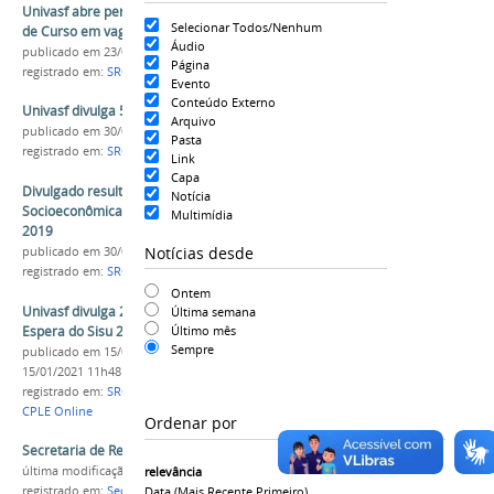
Univasf abre período de inscrição para Reopção
Selecionar Todos/Nenhum
de Curso em vagas remanescentes do Sisu 2019
Áudio
publicado
em 23/04/2019
Página
registrado em:
SRCA
,
Sisu
,
Sisu 2019
Evento
Conteúdo Externo
Univasf divulga 5º Remanejamento do Sisu 2019
Arquivo
publicado
em 30/04/2019
Pasta
registrado em:
SRCA
,
Sisu
,
Sisu 2019
,
Lista de Espera
Link
Capa
Divulgado resultado parcial das Avaliações
Notícia
Socioeconômicas dos matriculados pelo Sisu
Multimídia
2019
Notícias desde
publicado
em 30/04/2019
registrado em:
SRCA
,
Sisu
,
Lista de Espera
,
Sase
Ontem
Univasf divulga 2ª Convocação da Lista de
Última semana
Espera do Sisu 2020
Último mês
Sempre
publicado
em 15/01/2021
—
última modificação
em
15/01/2021 11h48
registrado em:
SRCA
,
Sisu
,
Sisu 2020
,
Lista de Espera
,
CPLE Online
Ordenar por
Secretaria de Registro e Controle Acadêmico
última modificação
em 10/01/2017 11h36
relevância
registrado em:
Secretarias
,
Gestão Administrativa
,
Data (mais Recente Primeiro)