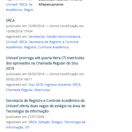
Alfabeticamente
Univasf
,
SRCA
,
Secretaria de Registro e Controle
Acadêmico
,
Registro
,
Controle Acadêmico
SRCA
publicado
em 15/09/2016
—
última modificação
em
15/09/2016 17h04
registrado em:
Secretarias
,
Gestão Administrativa
,
Univasf
,
SRCA
,
Secretaria de Registro e Controle
Acadêmico
,
Registro
,
Controle Acadêmico
Univasf prorroga até quarta-feira (7) matrículas
dos aprovados na Chamada Regular do Sisu
2018
publicado
em 05/02/2018
—
última modificação
em
05/02/2018 16h11
registrado em:
Sisu 2018
,
Ingresso discente
,
SRCA
,
Chamada Regular
,
Matrículas
Secretaria de Registro e Controle Acadêmico da
Univasf oferta duas vagas de estágio na área de
Tecnologia da Informação
publicado
em 21/01/2026
registrado em:
SRCA
,
Seleção
,
Estágio
,
Tecnologia da
Informação
,
STI