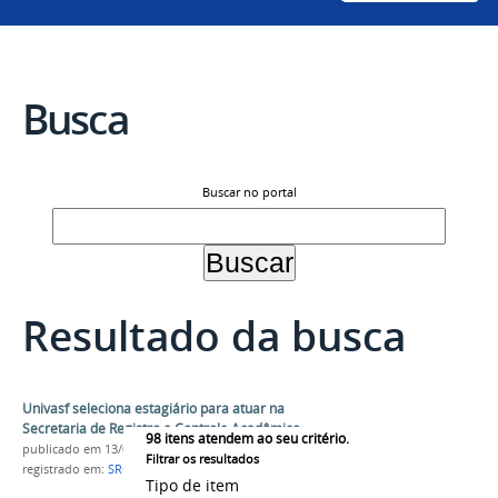
Busca
Buscar no portal
Resultado da busca
Univasf seleciona estagiário para atuar na
Secretaria de Registro e Controle Acadêmico
98
itens atendem ao seu critério.
publicado
em 13/04/2026
Filtrar os resultados
registrado em:
SRCA
,
Seleção
,
Estágio
Tipo de item