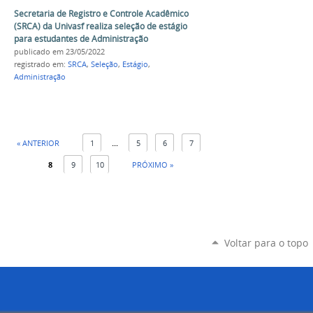
Secretaria de Registro e Controle Acadêmico
(SRCA) da Univasf realiza seleção de estágio
para estudantes de Administração
publicado
em 23/05/2022
registrado em:
SRCA
,
Seleção
,
Estágio
,
Administração
« ANTERIOR
1
...
5
6
7
8
9
10
PRÓXIMO »
Voltar para o topo