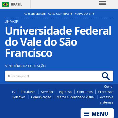
BRASIL
Simplifique!
ACESSIBILIDADE
ALTO CONTRASTE
MAPA DO SITE
Comunica BR
UNIVASF
Universidade Federal
Participe
do Vale do São
Acesso à informação
Legislação
Francisco
Canais
MINISTÉRIO DA EDUCAÇÃO
Buscar no portal
Bus
Covid-
19
Estudante
Servidor
Ingresso
Concursos
Processos
Seletivos
Comunicação
Marca e Identidade Visual
Acesso a
sistemas