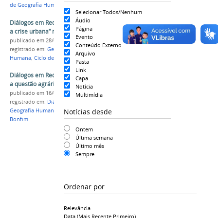
de Geografia Humana
,
Diálogos em Rede
Selecionar Todos/Nenhum
Áudio
Diálogos em Rede discutirá o tema “COVID-19 e
Página
a crise urbana” nesta quarta-feira (29)
Evento
publicado
em 28/07/2020
Conteúdo Externo
registrado em:
Geografia
,
Laboratório de Geografia
Arquivo
Humana
,
Ciclo de Palestras
,
Covid-19
Pasta
Link
Diálogos em Rede promove hoje (16) live sobre
Capa
a questão agrária e os conflitos no campo
Notícia
publicado
em 16/09/2020
Multimídia
registrado em:
Diálogos em Rede
,
Laboratório de
Notícias desde
Geografia Humana
,
Geografia
,
Campus Senhor do
Bonfim
Ontem
Última semana
Último mês
Sempre
Ordenar por
Relevância
Data (mais Recente Primeiro)