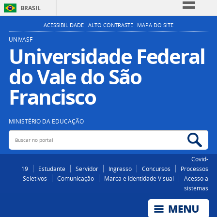
BRASIL
Simplifique!
ACESSIBILIDADE
ALTO CONTRASTE
MAPA DO SITE
Comunica BR
UNIVASF
Universidade Federal
Participe
do Vale do São
Acesso à informação
Legislação
Francisco
Canais
MINISTÉRIO DA EDUCAÇÃO
Buscar no portal
Bus
Covid-
19
Estudante
Servidor
Ingresso
Concursos
Processos
Seletivos
Comunicação
Marca e Identidade Visual
Acesso a
sistemas