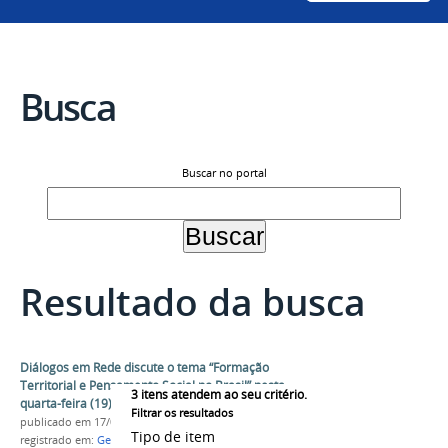
Busca
Buscar no portal
Resultado da busca
Diálogos em Rede discute o tema “Formação
Territorial e Pensamento Social no Brasil” nesta
3
itens atendem ao seu critério.
quarta-feira (19)
Filtrar os resultados
publicado
em 17/08/2020
Tipo de item
registrado em:
Geografia
,
Evento
,
Live
,
Laboratório