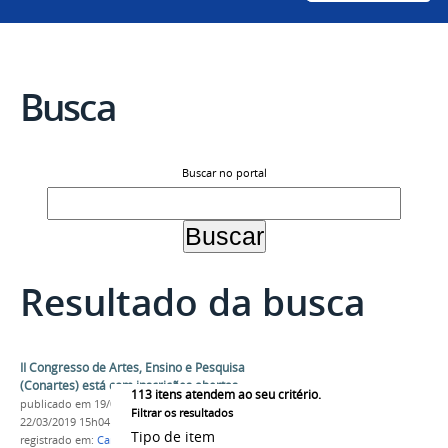
Busca
Buscar no portal
Resultado da busca
II Congresso de Artes, Ensino e Pesquisa
(Conartes) está com inscrições abertas
113
itens atendem ao seu critério.
publicado
em 19/03/2019
—
última modificação
em
Filtrar os resultados
22/03/2019 15h04
Tipo de item
registrado em:
Campus Juazeiro
,
Artes Visuais
,