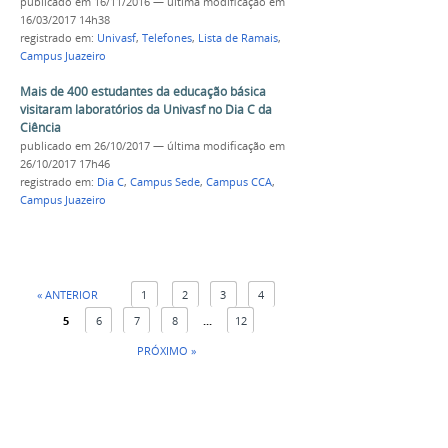
publicado
em 16/11/2016
—
última modificação
em
16/03/2017 14h38
registrado em:
Univasf
,
Telefones
,
Lista de Ramais
,
Campus Juazeiro
Mais de 400 estudantes da educação básica
visitaram laboratórios da Univasf no Dia C da
Ciência
publicado
em 26/10/2017
—
última modificação
em
26/10/2017 17h46
registrado em:
Dia C
,
Campus Sede
,
Campus CCA
,
Campus Juazeiro
« ANTERIOR
1
2
3
4
5
6
7
8
...
12
PRÓXIMO »