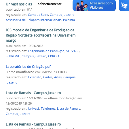
Univasf nos dias 4 e 5 de outubro
alfabeticamente
publicado
em 01/10/2018
registrado em:
Campus Sede
,
Campus Juazeiro
,
Assessoria de Relações Internacionais
,
Palestra
IX Simpósio de Engenharia de Produção da
Região Nordeste acontecerá na Univasf em
março
publicado
em 19/01/2018
registrado em:
Engenharia de Produção
,
SEPVASF
,
SEPRONE
,
Campus Juazeiro
,
CPROD
Laboratórios de Criação.pdf
última modificação
em 08/09/2023 11h33
registrado em:
Extensão
,
Cartes
,
Artes
,
Campus
Juazeiro
Lista de Ramais - Campus Juazeiro
publicado
em 16/11/2016
—
última modificação
em
12/08/2019 12h26
registrado em:
Univasf
,
Telefones
,
Lista de Ramais
,
Campus Juazeiro
Lista de Ramais - Campus Juazeiro