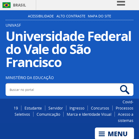
BRASIL
Simplifique!
ACESSIBILIDADE
ALTO CONTRASTE
MAPA DO SITE
Comunica BR
UNIVASF
Universidade Federal
Participe
do Vale do São
Acesso à informação
Legislação
Francisco
Canais
MINISTÉRIO DA EDUCAÇÃO
Buscar no portal
Bus
Covid-
19
Estudante
Servidor
Ingresso
Concursos
Processos
Seletivos
Comunicação
Marca e Identidade Visual
Acesso a
sistemas