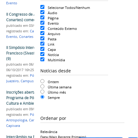
Evento
Selecionar Todos/Nenhum
Áudio
II Congresso de Artes, Ensino e Pesquisa (II
Página
Conartes) começa hoje (3) na Univasf
Evento
publicado
em 03/07/2019
Conteúdo Externo
registrado em:
Campus Juazeiro
,
Artes Visuais
,
Arquivo
Evento
,
Conartes
Pasta
Link
II Simpósio Interdisciplinar do Vale do São
Capa
Francisco (Sivasf) terá início nesta segunda-feira
Notícia
(9)
Multimídia
publicado
em 06/10/2017
—
última modificação
em
Notícias desde
06/10/2017 16h25
registrado em:
Pós-Graduação
,
CPGCSB
,
Campus
Juazeiro
,
Campus Sede
,
Pesquisa
Ontem
Última semana
Inscrições abertas para seleção discente para o
Último mês
Programa de Pós-Graduação em Política,
Sempre
Cultura e Ambiente da Univasf
publicado
em 09/09/2025
registrado em:
Pós-Graduação
,
Mestrado
,
Pocam
,
Ordenar por
Antropologia
,
Campus Juazeiro
,
Campus Serra da
Capivara
Relevância
Intercâmbio na França será tema de palestra na
Data (mais Recente Primeiro)