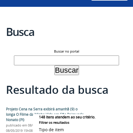
Busca
Buscar no portal
Resultado da busca
Projeto Cena na Serra exibirá amanhã (9) o
longa O Filme da Minha Vida em São Raimundo
148
itens atendem ao seu critério.
Nonato (PI)
Filtrar os resultados
publicado
em 08/05/2019
—
última modificação
em
Tipo de item
08/05/2019 15h08