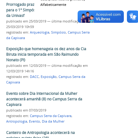
Prorrogado prazo para submissão de trabalhos
Alfabeticamente
para o 1° Simpósio de Arqueologia e Patrimônio
da Univasf
publicado
em 25/03/2019
—
última modificação
em
25/03/2019 10h59
registrado em:
Arqueologia
,
Simpósio
,
Campus Serra
da Capivara
Exposição que homenageia os dez anos da Cia
Biruta inicia temporada em São Raimundo
Nonato (PI)
publicado
em 12/03/2019
—
última modificação
em
12/03/2019 14h16
registrado em:
DACC
,
Exposição
,
Campus Serra da
Capivara
Evento sobre Dia Internacional da Mulher
acontecerá amanhã (8) no Campus Serra da
Capivara
publicado
em 07/03/2019
registrado em:
Campus Serra da Capivara
,
Antropologia
,
Evento
,
Dia da Mulher
Canteiro de Antropologia acontecerá na