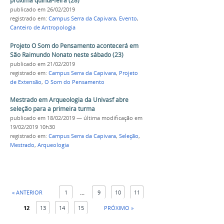
próxima quinta-feira (28)
publicado
em 26/02/2019
registrado em:
Campus Serra da Capivara
,
Evento
,
Canteiro de Antropologia
Projeto O Som do Pensamento acontecerá em
São Raimundo Nonato neste sábado (23)
publicado
em 21/02/2019
registrado em:
Campus Serra da Capivara
,
Projeto
de Extensão
,
O Som do Pensamento
Mestrado em Arqueologia da Univasf abre
seleção para a primeira turma
publicado
em 18/02/2019
—
última modificação
em
19/02/2019 10h30
registrado em:
Campus Serra da Capivara
,
Seleção
,
Mestrado
,
Arqueologia
« ANTERIOR
1
...
9
10
11
12
13
14
15
PRÓXIMO »