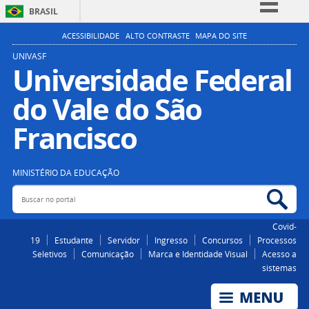
BRASIL
Simplifique!
ACESSIBILIDADE
ALTO CONTRASTE
MAPA DO SITE
Comunica BR
UNIVASF
Universidade Federal
Participe
do Vale do São
Acesso à informação
Legislação
Francisco
Canais
MINISTÉRIO DA EDUCAÇÃO
Buscar no portal
Bus
Covid-
19
Estudante
Servidor
Ingresso
Concursos
Processos
Seletivos
Comunicação
Marca e Identidade Visual
Acesso a
sistemas