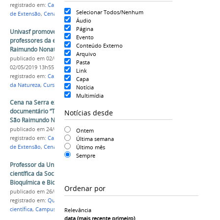
registrado em:
Campus Serra da Capivara
,
Projeto
Selecionar Todos/Nenhum
de Extensão
,
Cena na Serra
Áudio
Página
Univasf promove curso de extensão para
Evento
professores da educação básica em São
Conteúdo Externo
Raimundo Nonato
Arquivo
publicado
em 02/05/2019
—
última modificação
em
Pasta
02/05/2019 13h55
Link
registrado em:
Campus Serra da Capivara
,
Ciências
Capa
da Natureza
,
Curso de Extensão
,
Extensão
Notícia
Multimídia
Cena na Serra exibirá nesta quinta-feira (25) o
documentário “Todos os Paulos do Mundo” em
Notícias desde
São Raimundo Nonato
publicado
em 24/04/2019
Ontem
registrado em:
Campus Serra da Capivara
,
Projeto
Última semana
Último mês
de Extensão
,
Cena na Serra
Sempre
Professor da Univasf é premiado por revista
científica da Sociedade Americana de
Bioquímica e Biologia Molecular
Ordenar por
publicado
em 26/03/2019
registrado em:
Química
,
Prêmio
,
Publicação
científica
,
Campus Serra da Capivara
,
Pesquisa
Relevância
data (mais recente primeiro)