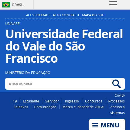
BRASIL
Simplifique!
ACESSIBILIDADE
ALTO CONTRASTE
MAPA DO SITE
Comunica BR
UNIVASF
Universidade Federal
Participe
do Vale do São
Acesso à informação
Legislação
Francisco
Canais
MINISTÉRIO DA EDUCAÇÃO
Buscar no portal
Bus
Covid-
19
Estudante
Servidor
Ingresso
Concursos
Processos
Seletivos
Comunicação
Marca e Identidade Visual
Acesso a
sistemas