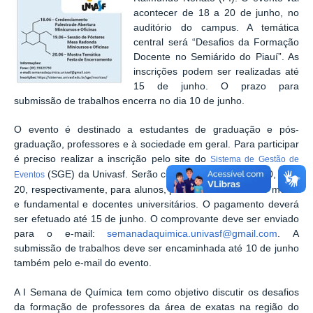
acontecer de 18 a 20 de junho, no
auditório do campus. A temática
central será “Desafios da Formação
Docente no Semiárido do Piauí”. As
inscrições podem ser realizadas até
15 de junho. O prazo para
submissão de trabalhos encerra no dia 10 de junho.
O evento é destinado a estudantes de graduação e pós-
graduação, professores e à sociedade em geral. Para participar
é preciso realizar a inscrição pelo site do
Sistema de Gestão de
(SGE) da Univasf. Serão cobradas taxas de R$ 10, 15 e
Eventos
20, respectivamente, para alunos, professores do ensino médio
e fundamental e docentes universitários. O pagamento deverá
ser efetuado até 15 de junho. O comprovante deve ser enviado
para o e-mail:
semanadaquimica.univasf@gmail.com
. A
submissão de trabalhos deve ser encaminhada até 10 de junho
também pelo e-mail do evento.
A I Semana de Química tem como objetivo discutir os desafios
da formação de professores da área de exatas na região do