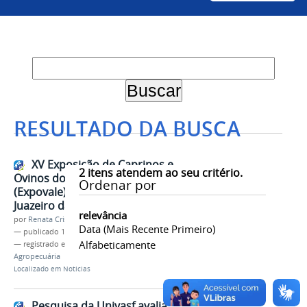
RESULTADO DA BUSCA
XV Exposição de Caprinos e
2
itens atendem ao seu critério.
Ovinos do Vale do São Francisco
Ordenar por
(Expovale) acontece no Campus
Juazeiro da Univasf
relevância
por
Renata Cristina de Sá Barreto Freitas
Data (mais Recente Primeiro)
—
publicado
11/09/2024
Alfabeticamente
— registrado em:
PRPPGI
,
Proex
,
Evento
,
Caprino
,
Agropecuária
Localizado em
Notícias
Pesquisa da Univasf avalia