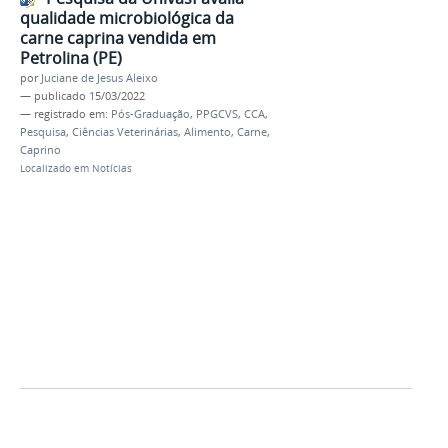
qualidade microbiológica da
carne caprina vendida em
Petrolina (PE)
por
Juciane de Jesus Aleixo
—
publicado
15/03/2022
— registrado em:
Pós-Graduação
,
PPGCVS
,
CCA
,
Pesquisa
,
Ciências Veterinárias
,
Alimento
,
Carne
,
Caprino
Localizado em
Notícias