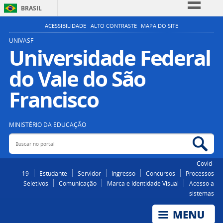
BRASIL
Simplifique!
ACESSIBILIDADE
ALTO CONTRASTE
MAPA DO SITE
Comunica BR
UNIVASF
Universidade Federal
Participe
do Vale do São
Acesso à informação
Legislação
Francisco
Canais
MINISTÉRIO DA EDUCAÇÃO
Buscar no portal
Bus
Covid-
19
Estudante
Servidor
Ingresso
Concursos
Processos
Seletivos
Comunicação
Marca e Identidade Visual
Acesso a
sistemas