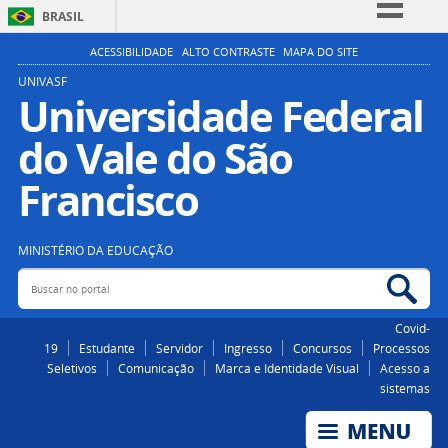
BRASIL
Simplifique!
ACESSIBILIDADE
ALTO CONTRASTE
MAPA DO SITE
Comunica BR
UNIVASF
Universidade Federal
Participe
do Vale do São
Acesso à informação
Legislação
Francisco
Canais
MINISTÉRIO DA EDUCAÇÃO
Buscar no portal
Bus
Covid-
19
Estudante
Servidor
Ingresso
Concursos
Processos
Seletivos
Comunicação
Marca e Identidade Visual
Acesso a
sistemas