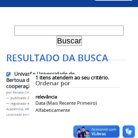
RESULTADO DA BUSCA
Univasf e Universidade de
1
itens atendem ao seu critério.
Bertoua dialogam sobre
Ordenar por
cooperação acadêmica
por
Renata Cristina de Sá Barreto Freitas
relevância
—
publicado
25/08/2023
Data (mais Recente Primeiro)
— registrado em:
Internacionalização
,
Cooperação
Acadêmica
,
ARI
,
Gabinete da Reitoria
Alfabeticamente
Localizado em
Notícias