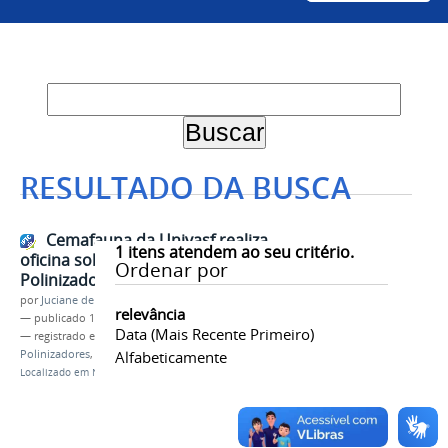
RESULTADO DA BUSCA
Cemafauna da Univasf realiza
1
itens atendem ao seu critério.
oficina sobre Insetos
Ordenar por
Polinizadores
por
Juciane de Jesus Aleixo
relevância
—
publicado
13/06/2023
Data (mais Recente Primeiro)
— registrado em:
Cemafauna
,
Abelhas
,
Insetos
Polinizadores
,
ICMBio
Alfabeticamente
,
Oficina
Localizado em
Notícias