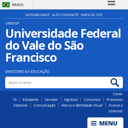
BRASIL
Simplifique!
ACESSIBILIDADE
ALTO CONTRASTE
MAPA DO SITE
Comunica BR
UNIVASF
Universidade Federal
Participe
do Vale do São
Acesso à informação
Legislação
Francisco
Canais
MINISTÉRIO DA EDUCAÇÃO
Buscar no portal
Bus
Covid-
19
Estudante
Servidor
Ingresso
Concursos
Processos
Seletivos
Comunicação
Marca e Identidade Visual
Acesso a
sistemas