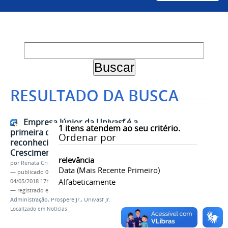
RESULTADO DA BUSCA
Empresa Júnior da Univasf é a
1
itens atendem ao seu critério.
primeira de Pernambuco a ser
Ordenar por
reconhecida com título de Alto
Crescimento
relevância
por
Renata Cristina de Sá Barreto Freitas
Data (mais Recente Primeiro)
—
publicado
04/05/2018
—
última modificação
Alfabeticamente
04/05/2018 17h32
— registrado em:
Empresa Júnior
,
MEJ
,
Administração
,
Prospere Jr.
,
Univasf Jr.
Localizado em
Notícias