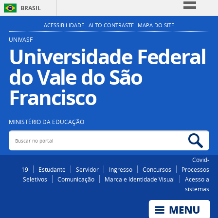
BRASIL
Simplifique!
ACESSIBILIDADE
ALTO CONTRASTE
MAPA DO SITE
Comunica BR
UNIVASF
Universidade Federal
Participe
do Vale do São
Acesso à informação
Legislação
Francisco
Canais
MINISTÉRIO DA EDUCAÇÃO
Buscar no portal
Bus
Covid-
19
Estudante
Servidor
Ingresso
Concursos
Processos
Seletivos
Comunicação
Marca e Identidade Visual
Acesso a
sistemas