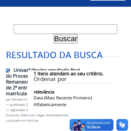
RESULTADO DA BUSCA
Univasf divulga resultado final
1
itens atendem ao seu critério.
do Processo Seletivo para Vagas
Ordenar por
Remanescentes 2022 para cursos
de 2ª entrada e convoca para
relevância
matrícula
Data (mais Recente Primeiro)
por
Renata Cristina de Sá Barreto Freitas
Alfabeticamente
—
publicado
25/11/2022
— registrado em:
Sisu 2022
,
PS-IVR 2022
,
Ingresso
Discente
,
Matrícula
,
Vagas remanescentes
Localizado em
Notícias