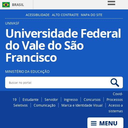
BRASIL
Simplifique!
ACESSIBILIDADE
ALTO CONTRASTE
MAPA DO SITE
Comunica BR
UNIVASF
Universidade Federal
Participe
do Vale do São
Acesso à informação
Legislação
Francisco
Canais
MINISTÉRIO DA EDUCAÇÃO
Buscar no portal
Bus
Covid-
19
Estudante
Servidor
Ingresso
Concursos
Processos
Seletivos
Comunicação
Marca e Identidade Visual
Acesso a
sistemas