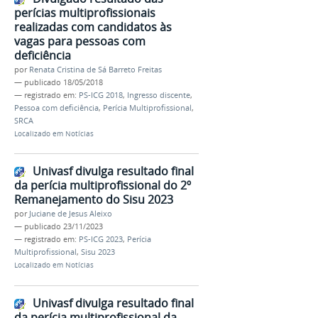
perícias multiprofissionais
realizadas com candidatos às
vagas para pessoas com
deficiência
por
Renata Cristina de Sá Barreto Freitas
—
publicado
18/05/2018
— registrado em:
PS-ICG 2018
,
Ingresso discente
,
Pessoa com deficiência
,
Perícia Multiprofissional
,
SRCA
Localizado em
Notícias
Univasf divulga resultado final
da perícia multiprofissional do 2º
Remanejamento do Sisu 2023
por
Juciane de Jesus Aleixo
—
publicado
23/11/2023
— registrado em:
PS-ICG 2023
,
Perícia
Multiprofissional
,
Sisu 2023
Localizado em
Notícias
Univasf divulga resultado final
da perícia multiprofissional da