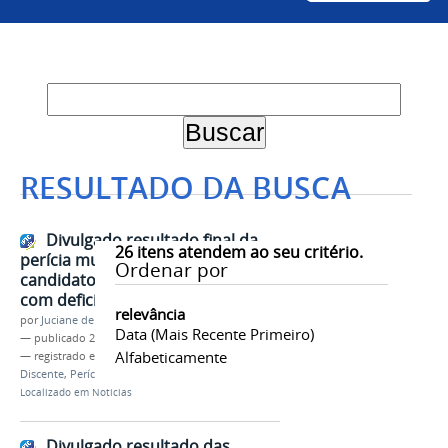
RESULTADO DA BUSCA
Divulgado resultado final da
26
itens atendem ao seu critério.
perícia multiprofissional dos
Ordenar por
candidatos às vagas para pessoas
com deficiência no Sisu 2022
relevância
por
Juciane de Jesus Aleixo
Data (mais Recente Primeiro)
—
publicado
26/04/2022
Alfabeticamente
— registrado em:
Sisu 2022
,
PS-ICG 2022
,
Ingresso
Discente
,
Perícia Multiprofissional
Localizado em
Notícias
Divulgado resultado das