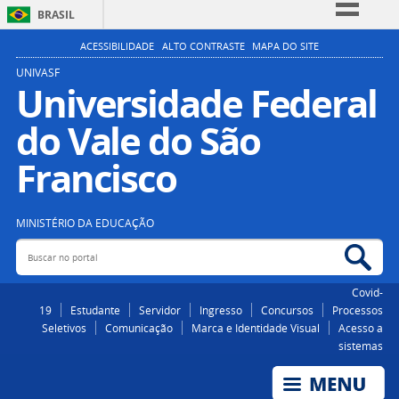
BRASIL
Simplifique!
ACESSIBILIDADE
ALTO CONTRASTE
MAPA DO SITE
Comunica BR
UNIVASF
Universidade Federal
Participe
do Vale do São
Acesso à informação
Legislação
Francisco
Canais
MINISTÉRIO DA EDUCAÇÃO
Buscar no portal
Bus
Covid-
19
Estudante
Servidor
Ingresso
Concursos
Processos
Seletivos
Comunicação
Marca e Identidade Visual
Acesso a
sistemas