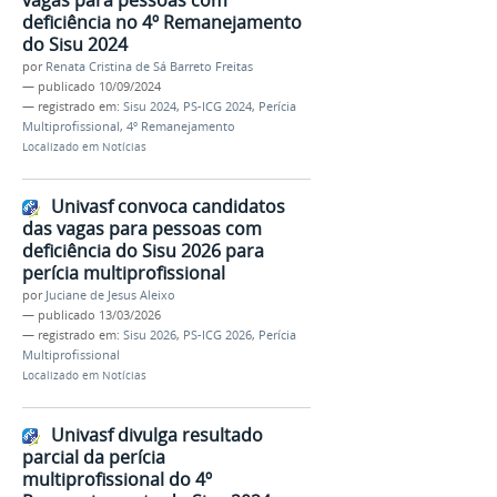
vagas para pessoas com
deficiência no 4º Remanejamento
do Sisu 2024
por
Renata Cristina de Sá Barreto Freitas
—
publicado
10/09/2024
— registrado em:
Sisu 2024
,
PS-ICG 2024
,
Perícia
Multiprofissional
,
4º Remanejamento
Localizado em
Notícias
Univasf convoca candidatos
das vagas para pessoas com
deficiência do Sisu 2026 para
perícia multiprofissional
por
Juciane de Jesus Aleixo
—
publicado
13/03/2026
— registrado em:
Sisu 2026
,
PS-ICG 2026
,
Perícia
Multiprofissional
Localizado em
Notícias
Univasf divulga resultado
parcial da perícia
multiprofissional do 4º