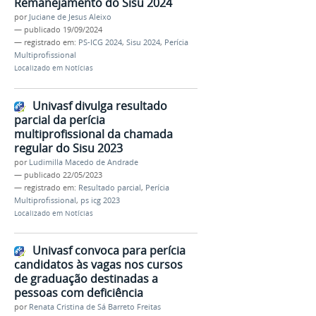
Remanejamento do Sisu 2024
por
Juciane de Jesus Aleixo
—
publicado
19/09/2024
— registrado em:
PS-ICG 2024
,
Sisu 2024
,
Perícia
Multiprofissional
Localizado em
Notícias
Univasf divulga resultado
parcial da perícia
multiprofissional da chamada
regular do Sisu 2023
por
Ludimilla Macedo de Andrade
—
publicado
22/05/2023
— registrado em:
Resultado parcial
,
Perícia
Multiprofissional
,
ps icg 2023
Localizado em
Notícias
Univasf convoca para perícia
candidatos às vagas nos cursos
de graduação destinadas a
pessoas com deficiência
por
Renata Cristina de Sá Barreto Freitas