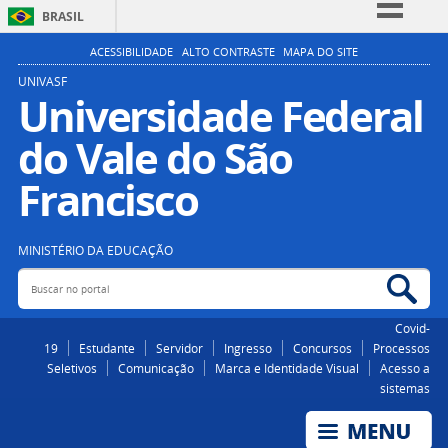
BRASIL
Simplifique!
ACESSIBILIDADE
ALTO CONTRASTE
MAPA DO SITE
Comunica BR
UNIVASF
Universidade Federal
Participe
do Vale do São
Acesso à informação
Legislação
Francisco
Canais
MINISTÉRIO DA EDUCAÇÃO
Buscar no portal
Bus
Covid-
19
Estudante
Servidor
Ingresso
Concursos
Processos
Seletivos
Comunicação
Marca e Identidade Visual
Acesso a
sistemas