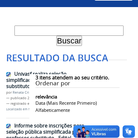
RESULTADO DA BUSCA
Univasf realiza seleção
3
itens atendem ao seu critério.
simplificada para professor
Ordenar por
substituto
por
Renata Cristina de Sá Barreto Freitas
relevância
—
publicado
23/02/2023
Data (mais Recente Primeiro)
— registrado em:
Seleção
,
Professor substituto
Alfabeticamente
Localizado em
Notícias
Informe sobre inscrições para
seleção pública simplificada para
professor substituto - Edital