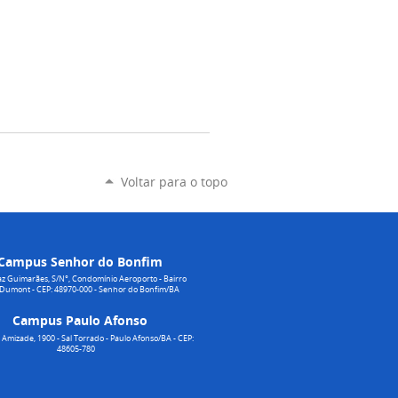
Voltar para o topo
Campus Senhor do Bonfim
z Guimarães, S/N°, Condomínio Aeroporto - Bairro
 Dumont - CEP: 48970-000 - Senhor do Bonfim/BA
Campus Paulo Afonso
Amizade, 1900 - Sal Torrado - Paulo Afonso/BA - CEP:
48605-780