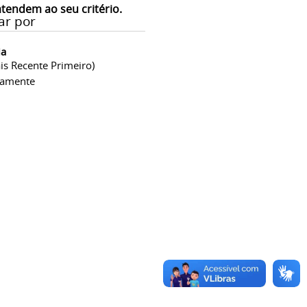
atendem ao seu critério.
ar por
ia
is Recente Primeiro)
camente