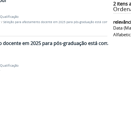
pdf
2
itens 
Orden
Qualificação
relevânc
r
/
Seleção para afastamento docente em 2025 para pós-graduação está com
Data (ma
Alfabeti
o docente em 2025 para pós-graduação está com
Qualificação
r