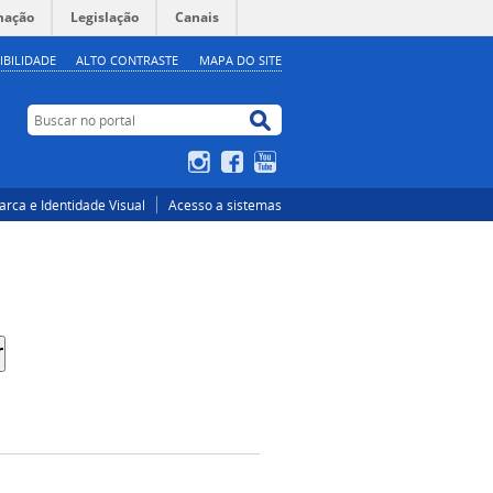
mação
Legislação
Canais
IBILIDADE
ALTO CONTRASTE
MAPA DO SITE
Buscar no portal
Buscar no portal
Instagram
Facebook
YouTube
rca e Identidade Visual
Acesso a sistemas