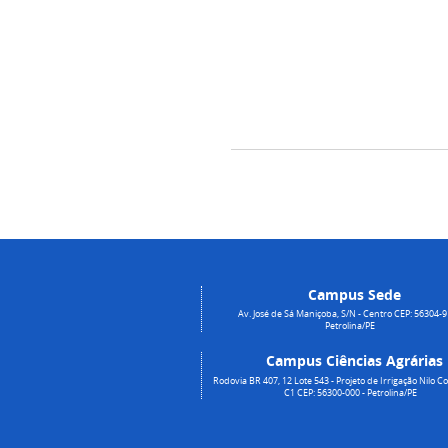
Campus Sede
Av. José de Sá Maniçoba, S/N - Centro CEP: 56304-9
Petrolina/PE
Campus Ciências Agrárias
Rodovia BR 407, 12 Lote 543 - Projeto de Irrigação Nilo Co
C1 CEP: 56300-000 - Petrolina/PE