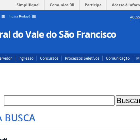
Simplifique!
Comunica BR
Participe
Acesso à infor
a
3
Ir para Rodapé
4
ACESS
al do Vale do São Francisco
ervidor
Ingresso
Concursos
Processos Seletivos
Comunicação
Ma
A BUSCA