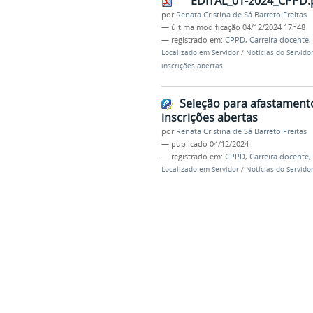
EDITAL_01-2024_CPPD.
por
Renata Cristina de Sá Barreto Freitas
—
última modificação
04/12/2024 17h48
— registrado em:
CPPD
,
Carreira docente
,
Localizado em
Servidor
/
Notícias do Servido
inscrições abertas
Seleção para afastament
inscrições abertas
por
Renata Cristina de Sá Barreto Freitas
—
publicado
04/12/2024
— registrado em:
CPPD
,
Carreira docente
,
Localizado em
Servidor
/
Notícias do Servido