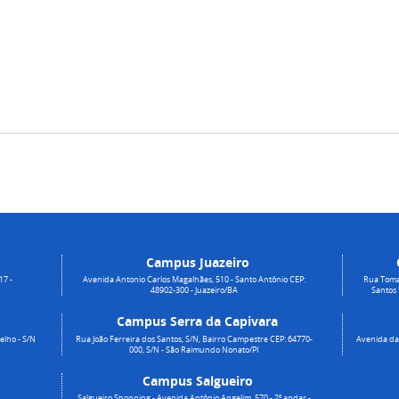
Campus Juazeiro
17 -
Avenida Antonio Carlos Magalhães, 510 - Santo Antônio CEP:
Rua Toma
48902-300 - Juazeiro/BA
Santos
Campus Serra da Capivara
elho - S/N
Rua João Ferreira dos Santos, S/N, Bairro Campestre CEP: 64770-
Avenida da 
000, S/N - São Raimundo Nonato/PI
Campus Salgueiro
Salgueiro Shopping - Avenida Antônio Angelim, 570 - 2º andar -