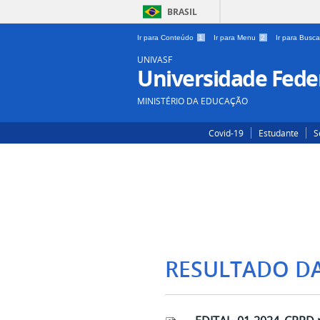
BRASIL
Ir para Conteúdo
1
Ir para Menu
2
Ir para Busc
UNIVASF
Universidade Feder
MINISTÉRIO DA EDUCAÇÃO
Covid-19
Estudante
S
RESULTADO D