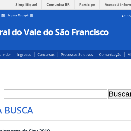
Simplifique!
Comunica BR
Participe
Acesso à infor
a
3
Ir para Rodapé
4
ACESS
al do Vale do São Francisco
ervidor
Ingresso
Concursos
Processos Seletivos
Comunicação
Ma
A BUSCA