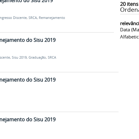
nejamento do Sisu 2019
20
itens
Orden
Ingresso Discente
,
SRCA
,
Remanejamento
relevânc
Data (ma
Alfabeti
anejamento do Sisu 2019
scente
,
Sisu 2019
,
Graduação
,
SRCA
anejamento do Sisu 2019
anejamento do Sisu 2019