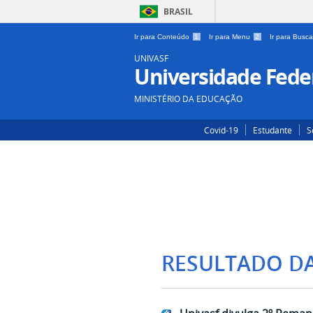
BRASIL
Ir para Conteúdo
1
Ir para Menu
2
Ir para Busc
UNIVASF
Universidade Feder
MINISTÉRIO DA EDUCAÇÃO
Covid-19
Estudante
S
RESULTADO D