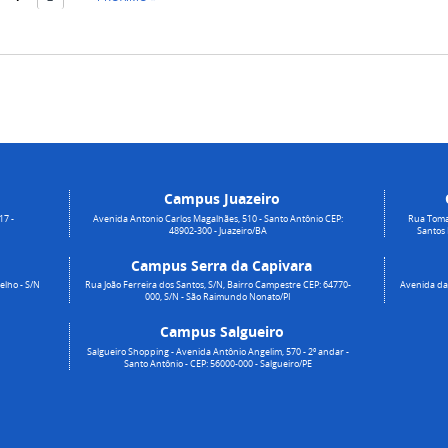
Campus Juazeiro
17 -
Avenida Antonio Carlos Magalhães, 510 - Santo Antônio CEP:
Rua Toma
48902-300 - Juazeiro/BA
Santos
Campus Serra da Capivara
elho - S/N
Rua João Ferreira dos Santos, S/N, Bairro Campestre CEP: 64770-
Avenida da 
000, S/N - São Raimundo Nonato/PI
Campus Salgueiro
Salgueiro Shopping - Avenida Antônio Angelim, 570 - 2º andar -
Santo Antônio - CEP: 56000-000 - Salgueiro/PE