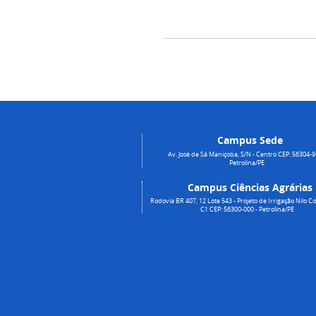
Campus Sede
Av. José de Sá Maniçoba, S/N - Centro CEP: 56304-9
Petrolina/PE
Campus Ciências Agrárias
Rodovia BR 407, 12 Lote 543 - Projeto de Irrigação Nilo Co
C1 CEP: 56300-000 - Petrolina/PE