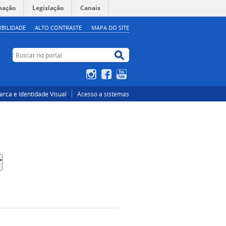
mação
Legislação
Canais
IBILIDADE
ALTO CONTRASTE
MAPA DO SITE
Buscar no portal
Buscar no portal
Instagram
Facebook
YouTube
rca e Identidade Visual
Acesso a sistemas