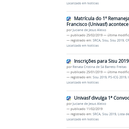
Localizado em
Notícias
Matrícula do 1º Remanej
Francisco (Univasf) acontece
por
Juciane de Jesus Aleixo
—
publicado
25/02/2019
—
última modifi
— registrado em:
SRCA
,
Sisu
,
Sisu 2019
,
C
Localizado em
Notícias
Inscrições para Sisu 201
por
Renata Cristina de Sá Barreto Freitas
—
publicado
25/01/2019
—
última modifi
— registrado em:
Sisu 2019
,
PS-ICG 2019
,
Localizado em
Notícias
Univasf divulga 1ª Convo
por
Juciane de Jesus Aleixo
—
publicado
11/02/2019
— registrado em:
SRCA
,
Sisu 2019
,
Lista d
Localizado em
Notícias