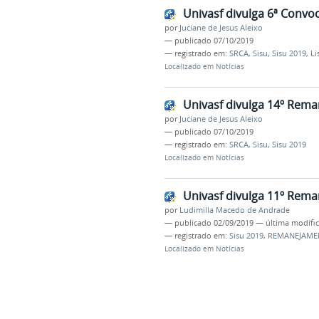
Univasf divulga 6ª Convo
por
Juciane de Jesus Aleixo
—
publicado
07/10/2019
— registrado em:
SRCA
,
Sisu
,
Sisu 2019
,
Li
Localizado em
Notícias
Univasf divulga 14º Rem
por
Juciane de Jesus Aleixo
—
publicado
07/10/2019
— registrado em:
SRCA
,
Sisu
,
Sisu 2019
Localizado em
Notícias
Univasf divulga 11º Rem
por
Ludimilla Macedo de Andrade
—
publicado
02/09/2019
—
última modifi
— registrado em:
Sisu 2019
,
REMANEJAME
Localizado em
Notícias