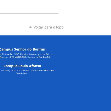
Voltar para o topo
Campus Senhor do Bonfim
z Guimarães, S/N°, Condomínio Aeroporto - Bairro
 Dumont - CEP: 48970-000 - Senhor do Bonfim/BA
Campus Paulo Afonso
Amizade, 1900 - Sal Torrado - Paulo Afonso/BA - CEP:
48605-780