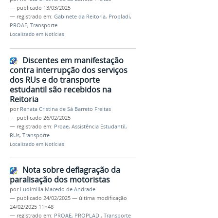
—
publicado
13/03/2025
— registrado em:
Gabinete da Reitoria
,
Propladi
,
PROAE
,
Transporte
Localizado em
Notícias
Discentes em manifestação
contra interrupção dos serviços
dos RUs e do transporte
estudantil são recebidos na
Reitoria
por
Renata Cristina de Sá Barreto Freitas
—
publicado
26/02/2025
— registrado em:
Proae
,
Assistência Estudantil
,
RUs
,
Transporte
Localizado em
Notícias
Nota sobre deflagração da
paralisação dos motoristas
por
Ludimilla Macedo de Andrade
—
publicado
24/02/2025
—
última modificação
24/02/2025 11h48
— registrado em:
PROAE
,
PROPLADI
,
Transporte