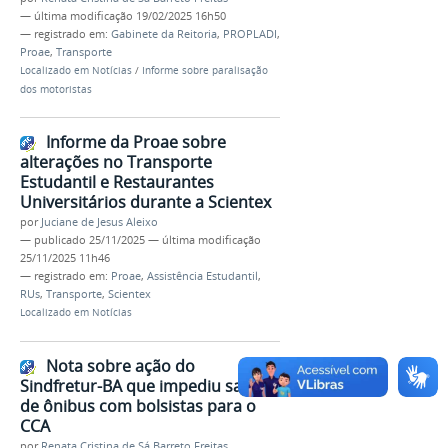
—
última modificação
19/02/2025 16h50
— registrado em:
Gabinete da Reitoria
,
PROPLADI
,
Proae
,
Transporte
Localizado em
Notícias
/
Informe sobre paralisação
dos motoristas
Informe da Proae sobre
alterações no Transporte
Estudantil e Restaurantes
Universitários durante a Scientex
por
Juciane de Jesus Aleixo
—
publicado
25/11/2025
—
última modificação
25/11/2025 11h46
— registrado em:
Proae
,
Assistência Estudantil
,
RUs
,
Transporte
,
Scientex
Localizado em
Notícias
Nota sobre ação do
Sindfretur-BA que impediu saída
de ônibus com bolsistas para o
CCA
por
Renata Cristina de Sá Barreto Freitas