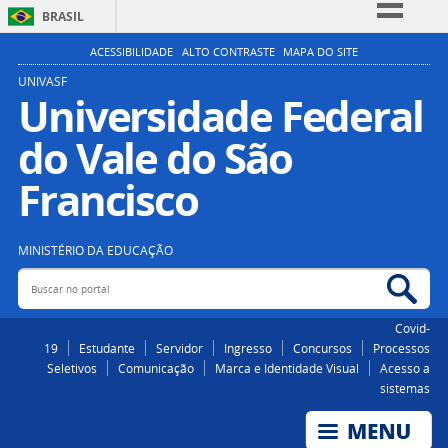
BRASIL
Simplifique!
ACESSIBILIDADE
ALTO CONTRASTE
MAPA DO SITE
Comunica BR
UNIVASF
Universidade Federal
Participe
do Vale do São
Acesso à informação
Legislação
Francisco
Canais
MINISTÉRIO DA EDUCAÇÃO
Buscar no portal
Bus
Covid-
19
Estudante
Servidor
Ingresso
Concursos
Processos
Seletivos
Comunicação
Marca e Identidade Visual
Acesso a
sistemas