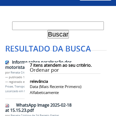
RESULTADO DA BUSCA
Informe sobre paralisação dos
7
itens atendem ao seu critério.
motoristas
Ordenar por
por
Renata Cristina de Sá Barreto Freitas
—
publicado
19/02/2025
relevância
— registrado em:
Gabinete da Reitoria
,
PROPLADI
,
Data (mais Recente Primeiro)
Proae
,
Transporte
Localizado em
Notícias
Alfabeticamente
WhatsApp Image 2025-02-18
at 15.15.23.pdf
por
Renata Cristina de Sá Barreto Freitas