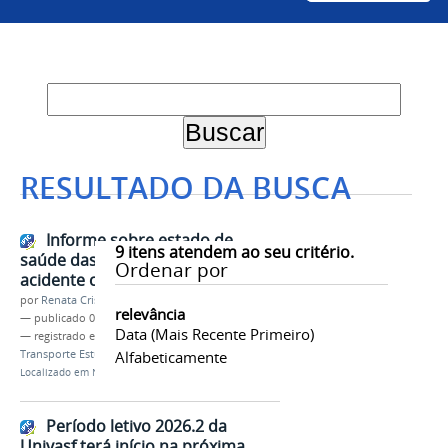
RESULTADO DA BUSCA
Informe sobre estado de
9
itens atendem ao seu critério.
saúde das estudantes feridas no
Ordenar por
acidente com o ônibus
por
Renata Cristina de Sá Barreto Freitas
relevância
—
publicado
01/12/2025
Data (mais Recente Primeiro)
— registrado em:
Assistência Estudantil
,
PROAE
,
Transporte Estudantil Intercampi
Alfabeticamente
Localizado em
Notícias
Período letivo 2026.2 da
Univasf terá início na próxima