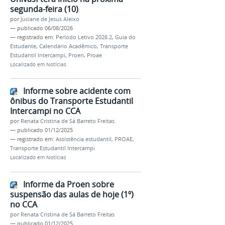
segunda-feira (10)
por
Juciane de Jesus Aleixo
—
publicado
06/08/2026
— registrado em:
Período Letivo 2026.2
,
Guia do
Estudante
,
Calendário Acadêmico
,
Transporte
Estudantil Intercampi
,
Proen
,
Proae
Localizado em
Notícias
Informe sobre acidente com
ônibus do Transporte Estudantil
Intercampi no CCA
por
Renata Cristina de Sá Barreto Freitas
—
publicado
01/12/2025
— registrado em:
Assistência estudantil
,
PROAE
,
Transporte Estudantil Intercampi
Localizado em
Notícias
Informe da Proen sobre
suspensão das aulas de hoje (1º)
no CCA
por
Renata Cristina de Sá Barreto Freitas
—
publicado
01/12/2025