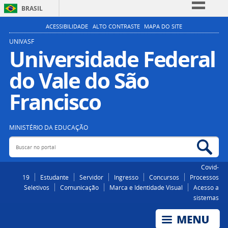
BRASIL
Simplifique!
ACESSIBILIDADE
ALTO CONTRASTE
MAPA DO SITE
Comunica BR
UNIVASF
Universidade Federal
Participe
do Vale do São
Acesso à informação
Legislação
Francisco
Canais
MINISTÉRIO DA EDUCAÇÃO
Buscar no portal
Bus
Covid-
19
Estudante
Servidor
Ingresso
Concursos
Processos
Seletivos
Comunicação
Marca e Identidade Visual
Acesso a
sistemas