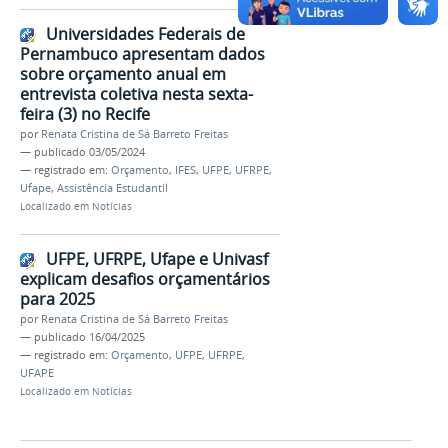
Universidades Federais de
Pernambuco apresentam dados
sobre orçamento anual em
entrevista coletiva nesta sexta-
feira (3) no Recife
por
Renata Cristina de Sá Barreto Freitas
—
publicado
03/05/2024
— registrado em:
Orçamento
,
IFES
,
UFPE
,
UFRPE
,
Ufape
,
Assistência Estudantil
Localizado em
Notícias
UFPE, UFRPE, Ufape e Univasf
explicam desafios orçamentários
para 2025
por
Renata Cristina de Sá Barreto Freitas
—
publicado
16/04/2025
— registrado em:
Orçamento
,
UFPE
,
UFRPE
,
UFAPE
Localizado em
Notícias