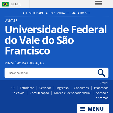
BRASIL
Simplifique!
ACESSIBILIDADE
ALTO CONTRASTE
MAPA DO SITE
Comunica BR
UNIVASF
Universidade Federal
Participe
do Vale do São
Acesso à informação
Legislação
Francisco
Canais
MINISTÉRIO DA EDUCAÇÃO
Buscar no portal
Bus
Covid-
19
Estudante
Servidor
Ingresso
Concursos
Processos
Seletivos
Comunicação
Marca e Identidade Visual
Acesso a
sistemas