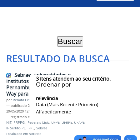
RESULTADO DA BUSCA
Sebrae, universidades e
3
itens atendem ao seu critério.
institutos federais de
Ordenar por
Pernambuco promovem Startup
Way para desafios após Covid-19
relevância
por
Renata Cristina de Sá Barreto Freitas
Data (mais Recente Primeiro)
—
publicado
29/05/2020
—
última modificação
Alfabeticamente
29/05/2020 12h21
— registrado em:
Inovação
,
Empreendedorismo
,
NIT
,
PRPPGI
,
Federais Club
,
UFPE
,
UFRPE
,
UFAPE
,
IF Sertão-PE
,
IFPE
,
Sebrae
Localizado em
Notícias