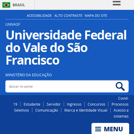
BRASIL
Simplifique!
ACESSIBILIDADE
ALTO CONTRASTE
MAPA DO SITE
Comunica BR
UNIVASF
Universidade Federal
Participe
do Vale do São
Acesso à informação
Legislação
Francisco
Canais
MINISTÉRIO DA EDUCAÇÃO
Buscar no portal
Bus
Covid-
19
Estudante
Servidor
Ingresso
Concursos
Processos
Seletivos
Comunicação
Marca e Identidade Visual
Acesso a
sistemas