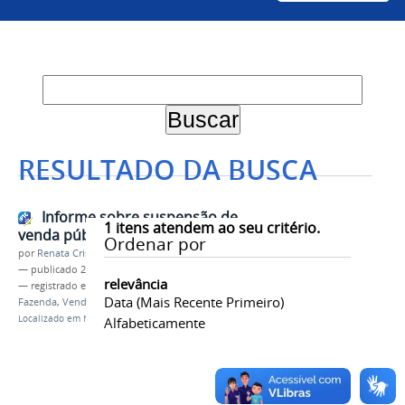
RESULTADO DA BUSCA
Informe sobre suspensão de
1
itens atendem ao seu critério.
venda pública de bezerros
Ordenar por
por
Renata Cristina de Sá Barreto Freitas
—
publicado
29/07/2021
relevância
— registrado em:
CCA
,
Campus Ciências Agrárias
,
Data (mais Recente Primeiro)
Fazenda
,
Venda Pública
Localizado em
Notícias
Alfabeticamente