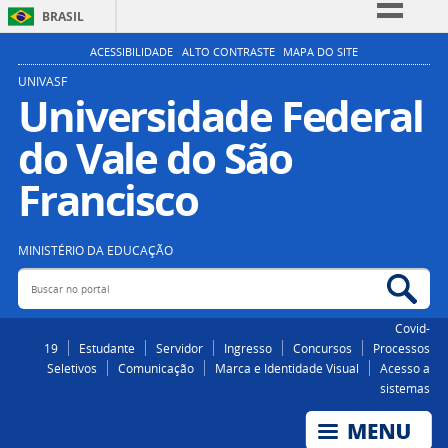
BRASIL
Simplifique!
ACESSIBILIDADE
ALTO CONTRASTE
MAPA DO SITE
Comunica BR
UNIVASF
Universidade Federal
Participe
do Vale do São
Acesso à informação
Legislação
Francisco
Canais
MINISTÉRIO DA EDUCAÇÃO
Buscar no portal
Bus
Covid-
19
Estudante
Servidor
Ingresso
Concursos
Processos
Seletivos
Comunicação
Marca e Identidade Visual
Acesso a
sistemas