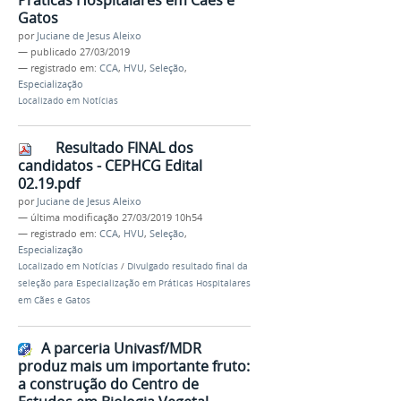
Gatos
por
Juciane de Jesus Aleixo
—
publicado
27/03/2019
— registrado em:
CCA
,
HVU
,
Seleção
,
Especialização
Localizado em
Notícias
Resultado FINAL dos
candidatos - CEPHCG Edital
02.19.pdf
por
Juciane de Jesus Aleixo
—
última modificação
27/03/2019 10h54
— registrado em:
CCA
,
HVU
,
Seleção
,
Especialização
Localizado em
Notícias
/
Divulgado resultado final da
seleção para Especialização em Práticas Hospitalares
em Cães e Gatos
A parceria Univasf/MDR
produz mais um importante fruto:
a construção do Centro de