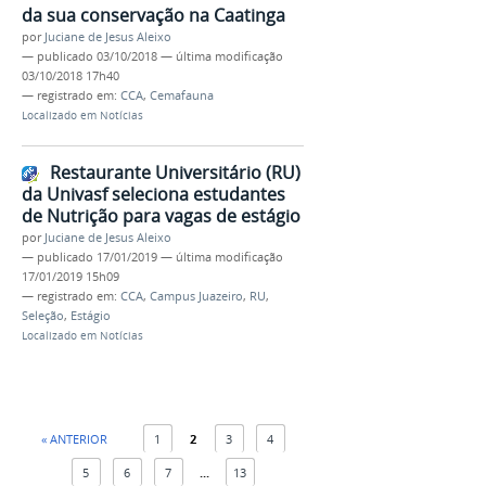
da sua conservação na Caatinga
por
Juciane de Jesus Aleixo
—
publicado
03/10/2018
—
última modificação
03/10/2018 17h40
— registrado em:
CCA
,
Cemafauna
Localizado em
Notícias
Restaurante Universitário (RU)
da Univasf seleciona estudantes
de Nutrição para vagas de estágio
por
Juciane de Jesus Aleixo
—
publicado
17/01/2019
—
última modificação
17/01/2019 15h09
— registrado em:
CCA
,
Campus Juazeiro
,
RU
,
Seleção
,
Estágio
Localizado em
Notícias
« ANTERIOR
1
2
3
4
5
6
7
...
13