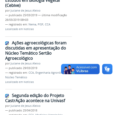
Estudos em Biologia Vegetal
(Cebive)
por
Juciane de Jesus Aleixo
—
publicado
25/03/2019
—
última modificação
26/03/2019 08h03
— registrado em:
Nema
,
PISF
,
CCA
Localizado em
Notícias
Ações agroecológicas foram
discutidas em apresentação do
Núcleo Temático Sertão
Agroecológico
por
Juciane de Jesus Aleixo
—
publicado
29/03/2019
— registrado em:
CCA
,
Engenharia Agronômica
,
Núcleo Temático
Localizado em
Notícias
Segunda edição do Projeto
CastrAção acontece na Univasf
por
Juciane de Jesus Aleixo
—
publicado
25/04/2018