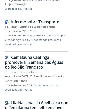
— registrado em:
CCA
,
Medicina Veterinária
,
Projeto CastrAção
Localizado em
Notícias
Informe sobre Transporte
por
Renata Cristina de Sá Barreto Freitas
—
publicado
09/08/2018
— registrado em:
Transporte Estudantil
,
Campus
Ciências Agrárias
,
CCA
,
Assistência Estudantil
Localizado em
Notícias
Cemafauna Caatinga
promoverá I Semana das Águas
do Rio São Francisco
por
Juciane de Jesus Aleixo
—
publicado
06/09/2018
—
última modificação
06/09/2018 11h48
— registrado em:
CCA
,
Cemafauna
,
Eventos
Localizado em
Notícias
Dia Nacional da Abelha e o que
o Cemafauna tem feito em favor