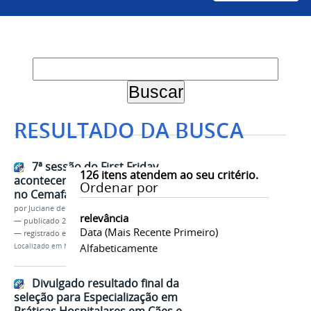
RESULTADO DA BUSCA
7ª sessão do First Friday
126
itens atendem ao seu critério.
acontecerá em 01 de novembro
Ordenar por
no Cemafauna, em Petrolina
por
Juciane de Jesus Aleixo
relevância
—
publicado
25/10/2018
Data (mais Recente Primeiro)
— registrado em:
CCA
,
Cemafauna
,
First Friday
Alfabeticamente
Localizado em
Notícias
Divulgado resultado final da
seleção para Especialização em
Práticas Hospitalares em Cães e