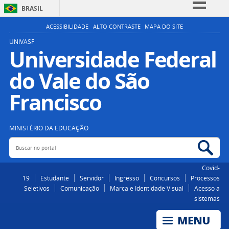
BRASIL
Simplifique!
ACESSIBILIDADE
ALTO CONTRASTE
MAPA DO SITE
Comunica BR
UNIVASF
Universidade Federal
Participe
do Vale do São
Acesso à informação
Legislação
Francisco
Canais
MINISTÉRIO DA EDUCAÇÃO
Buscar no portal
Bus
Covid-
19
Estudante
Servidor
Ingresso
Concursos
Processos
Seletivos
Comunicação
Marca e Identidade Visual
Acesso a
sistemas