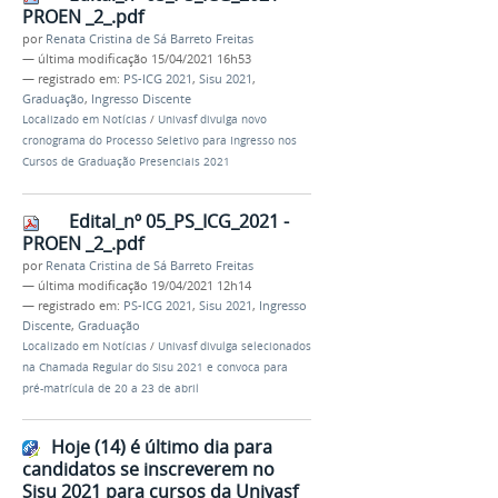
PROEN _2_.pdf
por
Renata Cristina de Sá Barreto Freitas
—
última modificação
15/04/2021 16h53
— registrado em:
PS-ICG 2021
,
Sisu 2021
,
Graduação
,
Ingresso Discente
Localizado em
Notícias
/
Univasf divulga novo
cronograma do Processo Seletivo para Ingresso nos
Cursos de Graduação Presenciais 2021
Edital_nº 05_PS_ICG_2021 -
PROEN _2_.pdf
por
Renata Cristina de Sá Barreto Freitas
—
última modificação
19/04/2021 12h14
— registrado em:
PS-ICG 2021
,
Sisu 2021
,
Ingresso
Discente
,
Graduação
Localizado em
Notícias
/
Univasf divulga selecionados
na Chamada Regular do Sisu 2021 e convoca para
pré-matrícula de 20 a 23 de abril
Hoje (14) é último dia para
candidatos se inscreverem no
Sisu 2021 para cursos da Univasf