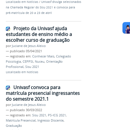
Localizado em
Notícias
/
Univasf divulga selecionados
na Chamada Regular do Sisu 2021 e convoca para
pré-matrícula de 20 a 23 de abril
Projeto da Univasf ajuda
estudantes de ensino médio a
escolher curso de graduação
por
Juciane de Jesus Aleixo
—
publicado
05/04/2021
— registrado em:
Conhecer Mais
,
Colegiado
Psicologia
,
CEPPSI
,
Nuceu
,
Orientação
Profissional
,
Sisu 2021
Localizado em
Notícias
Univasf convoca para
matrícula presencial ingressantes
do semestre 2021.1
por
Juciane de Jesus Aleixo
—
publicado
30/03/2022
— registrado em:
Sisu 2021
,
PS-ICG 2021
,
Matrícula Presencial
,
Ingresso Discente
,
Graduação