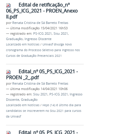
Edital de retificação_nº
06_PS_ICG_2021 - PROEN_Anexo
II.pdf
por
Renata Cristina de Sá Barreto Freitas
—
última modificação
15/04/2021 16h53
— registrado em:
PS-ICG 2021
,
Sisu 2021
,
Graduação
,
Ingresso Discente
Localizado em
Notícias
/
Univasf divulga novo
cronograma do Processo Seletivo para Ingresso nos
Cursos de Graduação Presenciais 2021
Edital_nº 05_PS_ICG_2021 -
PROEN _2_.pdf
por
Renata Cristina de Sá Barreto Freitas
—
última modificação
14/04/2021 10h06
— registrado em:
Sisu 2021
,
PS-ICG 2021
,
Ingresso
Discente
,
Graduação
Localizado em
Notícias
/
Hoje (14) é último dia para
candidatos se inscreverem no Sisu 2021 para cursos
da Univasf
Edital_nº 05_PS_ICG_2021 -