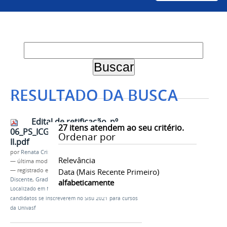
RESULTADO DA BUSCA
Edital de retificação_nº
27
itens atendem ao seu critério.
06_PS_ICG_2021 - PROEN_Anexo
Ordenar por
II.pdf
por
Renata Cristina de Sá Barreto Freitas
Relevância
—
última modificação
14/04/2021 10h07
— registrado em:
Sisu 2021
Data (mais Recente Primeiro)
,
PS-ICG 2021
,
Ingresso
Discente
,
Graduação
alfabeticamente
Localizado em
Notícias
/
Hoje (14) é último dia para
candidatos se inscreverem no Sisu 2021 para cursos
da Univasf