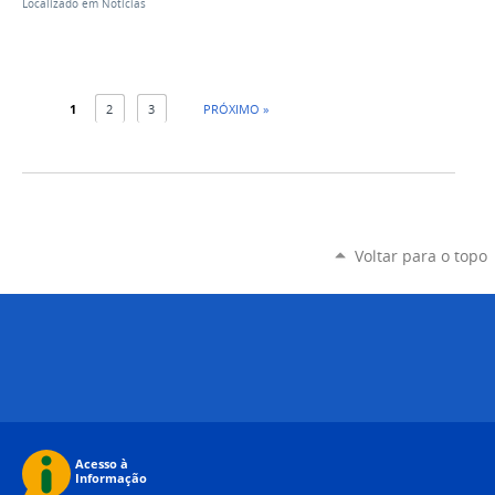
Localizado em
Notícias
1
2
3
PRÓXIMO »
Voltar para o topo