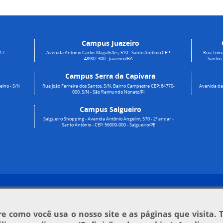
Campus Juazeiro
17 -
Avenida Antonio Carlos Magalhães, 510 - Santo Antônio CEP:
Rua Toma
48902-300 - Juazeiro/BA
Santos
Campus Serra da Capivara
elho - S/N
Rua João Ferreira dos Santos, S/N, Bairro Campestre CEP: 64770-
Avenida da 
000, S/N - São Raimundo Nonato/PI
Campus Salgueiro
Salgueiro Shopping - Avenida Antônio Angelim, 570 - 2º andar -
Santo Antônio - CEP: 56000-000 - Salgueiro/PE
 como você usa o nosso site e as páginas que visita. 