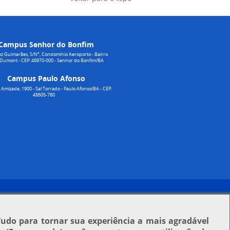
Campus Senhor do Bonfim
z Guimarães, S/N°, Condomínio Aeroporto - Bairro
 Dumont - CEP: 48970-000 - Senhor do Bonfim/BA
Campus Paulo Afonso
Amizade, 1900 - Sal Torrado - Paulo Afonso/BA - CEP:
48605-780
Tudo para tornar sua experiência a mais agradável