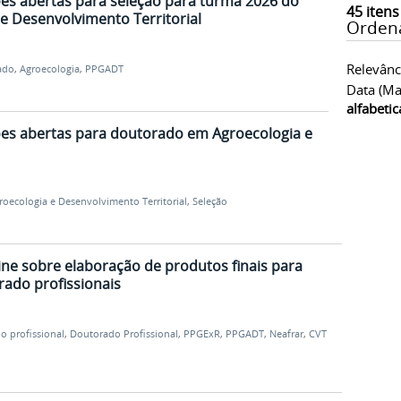
ões abertas para seleção para turma 2026 do
45
itens
 Desenvolvimento Territorial
Orden
Relevânc
ado
,
Agroecologia
,
PPGADT
Data (ma
alfabeti
ões abertas para doutorado em Agroecologia e
roecologia e Desenvolvimento Territorial
,
Seleção
line sobre elaboração de produtos finais para
ado profissionais
o profissional
,
Doutorado Profissional
,
PPGExR
,
PPGADT
,
Neafrar
,
CVT