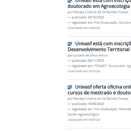
Univasf está com inscriç
doutorado em Agroecologia e
por
Renata Cristina de Sá Barreto Freitas
—
publicado
20/10/2025
— registrado em:
Pós-Graduação
,
Doutor
Localizado em
Notícias
Univasf está com inscriç
Desenvolvimento Territorial
por
Juciane de Jesus Aleixo
—
publicado
08/11/2023
— registrado em:
PPGADT
,
Doutorado
,
Ag
Localizado em
Notícias
Univasf oferta oficina on
cursos de mestrado e doutor
por
Renata Cristina de Sá Barreto Freitas
—
publicado
16/06/2020
— registrado em:
Pós-Graduação
,
Mestrad
Sertão Agroecológico
Localizado em
Notícias