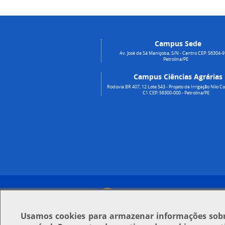
Campus Sede
Av. José de Sá Maniçoba, S/N - Centro CEP: 56304-9
Petrolina/PE
Campus Ciências Agrárias
Rodovia BR 407, 12 Lote 543 - Projeto de Irrigação Nilo Co
C1 CEP: 56300-000 - Petrolina/PE
Usamos
cookies
para armazenar informações sobre