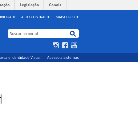
mação
Legislação
Canais
IBILIDADE
ALTO CONTRASTE
MAPA DO SITE
Buscar no portal
Buscar no portal
Instagram
Facebook
YouTube
rca e Identidade Visual
Acesso a sistemas