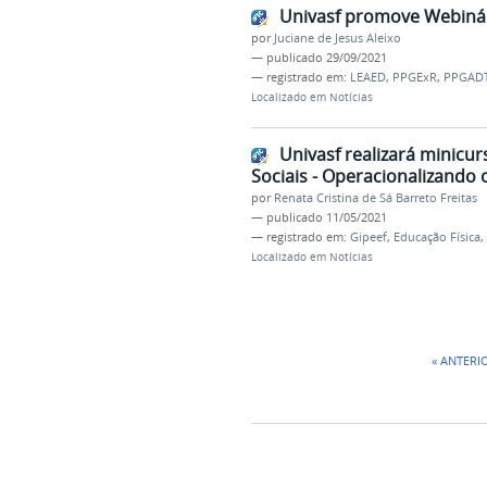
Univasf promove Webinár
por
Juciane de Jesus Aleixo
—
publicado
29/09/2021
— registrado em:
LEAED
,
PPGExR
,
PPGAD
Localizado em
Notícias
Univasf realizará minicu
Sociais - Operacionalizando
por
Renata Cristina de Sá Barreto Freitas
—
publicado
11/05/2021
— registrado em:
Gipeef
,
Educação Física
,
Localizado em
Notícias
« ANTERI