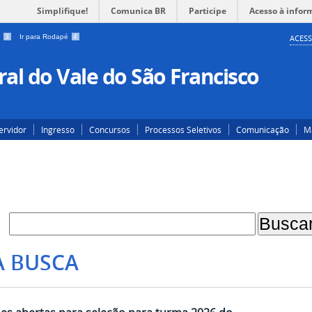
Simplifique!
Comunica BR
Participe
Acesso à infor
a
3
Ir para Rodapé
4
ACESS
al do Vale do São Francisco
ervidor
Ingresso
Concursos
Processos Seletivos
Comunicação
Ma
A BUSCA