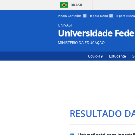
BRASIL
Ir para Conteúdo
1
Ir para Menu
2
Ir para Busc
UNIVASF
Universidade Feder
MINISTÉRIO DA EDUCAÇÃO
Covid-19
Estudante
S
RESULTADO D