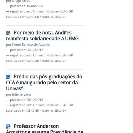
por
Diego Alves
—
publicado
16/04/2020
— registrado em:
Univasf
,
Notícias-SEAC-GR
Localizado em
SEAC-GR
/
Notícias-SEAC-GR
Por meio de nota, Andifes
manifesta solidariedade à UFMG
por
Klene Barreto de Aquino
—
publicado
06/12/2017
— registrado em:
Univasf
,
Notícias-SEAC-GR
Localizado em
SEAC-GR
/
Notícias-SEAC-GR
Prédio das pós-graduações do
CCA é inaugurado pelo reitor da
Univasf
por
Juliane Lima
—
publicado
06/12/2018
— registrado em:
Univasf
,
Notícias-SEAC-GR
Localizado em
SEAC-GR
/
Notícias-SEAC-GR
Professor Anderson
Armstrong assume Presidência de