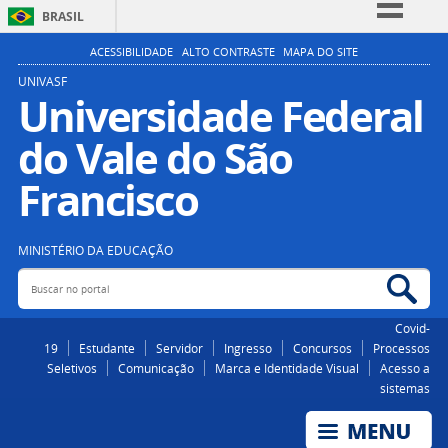
BRASIL
Simplifique!
ACESSIBILIDADE
ALTO CONTRASTE
MAPA DO SITE
Comunica BR
UNIVASF
Universidade Federal
Participe
do Vale do São
Acesso à informação
Legislação
Francisco
Canais
MINISTÉRIO DA EDUCAÇÃO
Buscar no portal
Bus
Covid-
19
Estudante
Servidor
Ingresso
Concursos
Processos
Seletivos
Comunicação
Marca e Identidade Visual
Acesso a
sistemas