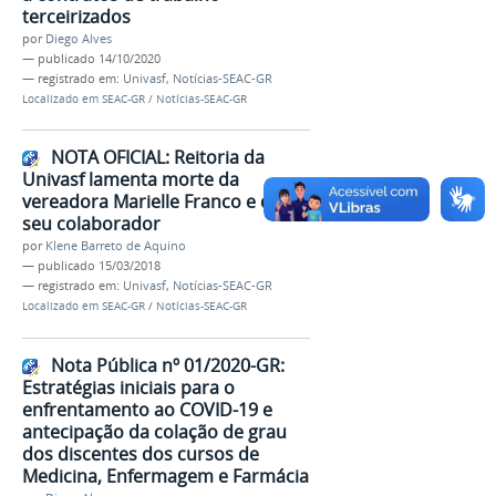
terceirizados
por
Diego Alves
—
publicado
14/10/2020
— registrado em:
Univasf
,
Notícias-SEAC-GR
Localizado em
SEAC-GR
/
Notícias-SEAC-GR
NOTA OFICIAL: Reitoria da
Univasf lamenta morte da
vereadora Marielle Franco e de
seu colaborador
por
Klene Barreto de Aquino
—
publicado
15/03/2018
— registrado em:
Univasf
,
Notícias-SEAC-GR
Localizado em
SEAC-GR
/
Notícias-SEAC-GR
Nota Pública nº 01/2020-GR:
Estratégias iniciais para o
enfrentamento ao COVID-19 e
antecipação da colação de grau
dos discentes dos cursos de
Medicina, Enfermagem e Farmácia