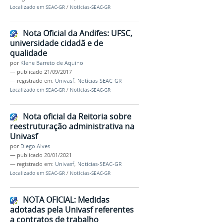
Localizado em
SEAC-GR
/
Notícias-SEAC-GR
Nota Oficial da Andifes: UFSC,
universidade cidadã e de
qualidade
por
Klene Barreto de Aquino
—
publicado
21/09/2017
— registrado em:
Univasf
,
Notícias-SEAC-GR
Localizado em
SEAC-GR
/
Notícias-SEAC-GR
Nota oficial da Reitoria sobre
reestruturação administrativa na
Univasf
por
Diego Alves
—
publicado
20/01/2021
— registrado em:
Univasf
,
Notícias-SEAC-GR
Localizado em
SEAC-GR
/
Notícias-SEAC-GR
NOTA OFICIAL: Medidas
adotadas pela Univasf referentes
a contratos de trabalho