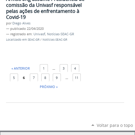
comissão da Univasf responsável
pelas ações de enfrentamento à
Covid-19
por
Diego Alves
—
publicado
22/04/2020
— registrado em:
Univasf
,
Notícias-SEAC-GR
Localizado em
SEAC-GR
/
Notícias-SEAC-GR
« ANTERIOR
1
...
3
4
5
6
7
8
9
...
11
PRÓXIMO »
Voltar para o topo