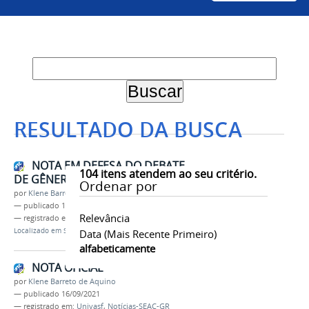
RESULTADO DA BUSCA
NOTA EM DEFESA DO DEBATE
104
itens atendem ao seu critério.
DE GÊNERO NA EDUCAÇÃO
Ordenar por
por
Klene Barreto de Aquino
—
publicado
15/12/2017
Relevância
— registrado em:
Univasf
,
Notícias-SEAC-GR
Localizado em
SEAC-GR
/
Notícias-SEAC-GR
Data (mais Recente Primeiro)
alfabeticamente
NOTA OFICIAL
por
Klene Barreto de Aquino
—
publicado
16/09/2021
— registrado em:
Univasf
,
Notícias-SEAC-GR