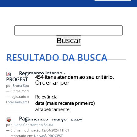
RESULTADO DA BUSCA
Regimento Interno -
454
itens atendem ao seu critério.
PROGEST
Ordenar por
por
Bruna Souza Santos Machado
—
última modificação
16/04/2024 08h52
Relevância
— registrado em:
Univasf
,
PROGEST
data (mais recente primeiro)
Localizado em
Progest
/
Regimento Interno
Alfabeticamente
Pagamentos - Março - 2024
por
Luana Constantino Souza
—
última modificação
12/04/2024 11h01
— registrado em:
Univasf
,
PROGEST