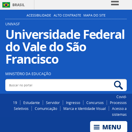
BRASIL
Simplifique!
ACESSIBILIDADE
ALTO CONTRASTE
MAPA DO SITE
Comunica BR
UNIVASF
Universidade Federal
Participe
do Vale do São
Acesso à informação
Legislação
Francisco
Canais
MINISTÉRIO DA EDUCAÇÃO
Buscar no portal
Bus
Covid-
19
Estudante
Servidor
Ingresso
Concursos
Processos
Seletivos
Comunicação
Marca e Identidade Visual
Acesso a
sistemas