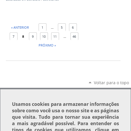
« ANTERIOR
1
...
5
6
7
8
9
10
11
...
46
PRÓXIMO »
Voltar para o topo
Usamos
cookies
para armazenar informações
sobre como você usa o nosso site e as páginas
que visita. Tudo para tornar sua experiência
a mais agradável possível. Para entender os
tipos de cookies que utilizamos, clique em