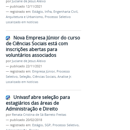
por
Juciane de Jesus Aleixo
—
publicado
12/11/2021
— registrado em:
Estágio
,
Infra
,
Engenharia Civil
,
Arquitetura e Urbanismo
,
Processo Seletivo
Localizado em
Notícias
Nova Empresa Júnior do curso
de Ciências Sociais está com
inscrições abertas para
voluntários associados
por
Juciane de Jesus Aleixo
—
publicado
22/11/2021
— registrado em:
Empresa Júnior
,
Processo
Seletivo
,
Seleção
,
Ciências Sociais
,
Analise Jr.
Localizado em
Notícias
Univasf abre seleção para
estagiários das áreas de
Administração e Direito
por
Renata Cristina de Sá Barreto Freitas
—
publicado
20/02/2018
— registrado em:
Estágio
,
SGP
,
Processo Seletivo
,