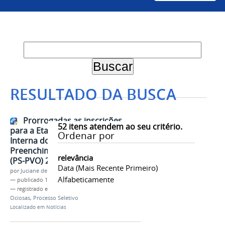
RESULTADO DA BUSCA
Prorrogadas as inscrições
52
itens atendem ao seu critério.
para a Etapa de Transferência
Ordenar por
Interna do Processo Seletivo para
Preenchimento de Vagas Ociosas
relevância
(PS-PVO) 2025 da Univasf
Data (mais Recente Primeiro)
por
Juciane de Jesus Aleixo
Alfabeticamente
—
publicado
10/01/2025
— registrado em:
PS-PVO
,
PS-PVO 2025
,
Vagas
Ociosas
,
Processo Seletivo
Localizado em
Notícias