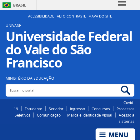
BRASIL
Simplifique!
ACESSIBILIDADE
ALTO CONTRASTE
MAPA DO SITE
Comunica BR
UNIVASF
Universidade Federal
Participe
do Vale do São
Acesso à informação
Legislação
Francisco
Canais
MINISTÉRIO DA EDUCAÇÃO
Buscar no portal
Bus
Covid-
19
Estudante
Servidor
Ingresso
Concursos
Processos
Seletivos
Comunicação
Marca e Identidade Visual
Acesso a
sistemas