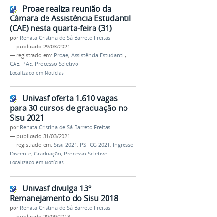
Proae realiza reunião da
Câmara de Assistência Estudantil
(CAE) nesta quarta-feira (31)
por
Renata Cristina de Sá Barreto Freitas
—
publicado
29/03/2021
— registrado em:
Proae
,
Assistência Estudantil
,
CAE
,
PAE
,
Processo Seletivo
Localizado em
Notícias
Univasf oferta 1.610 vagas
para 30 cursos de graduação no
Sisu 2021
por
Renata Cristina de Sá Barreto Freitas
—
publicado
31/03/2021
— registrado em:
Sisu 2021
,
PS-ICG 2021
,
Ingresso
Discente
,
Graduação
,
Processo Seletivo
Localizado em
Notícias
Univasf divulga 13º
Remanejamento do Sisu 2018
por
Renata Cristina de Sá Barreto Freitas
—
publicado
20/09/2018