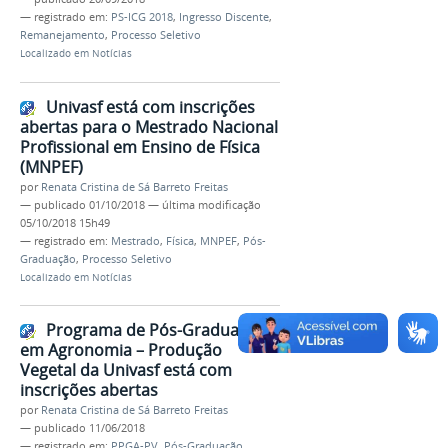
— registrado em:
PS-ICG 2018
,
Ingresso Discente
,
Remanejamento
,
Processo Seletivo
Localizado em
Notícias
Univasf está com inscrições
abertas para o Mestrado Nacional
Profissional em Ensino de Física
(MNPEF)
por
Renata Cristina de Sá Barreto Freitas
—
publicado
01/10/2018
—
última modificação
05/10/2018 15h49
— registrado em:
Mestrado
,
Física
,
MNPEF
,
Pós-
Graduação
,
Processo Seletivo
Localizado em
Notícias
Programa de Pós-Graduação
em Agronomia – Produção
Vegetal da Univasf está com
inscrições abertas
por
Renata Cristina de Sá Barreto Freitas
—
publicado
11/06/2018
— registrado em:
PPGA-PV
,
Pós-Graduação
,