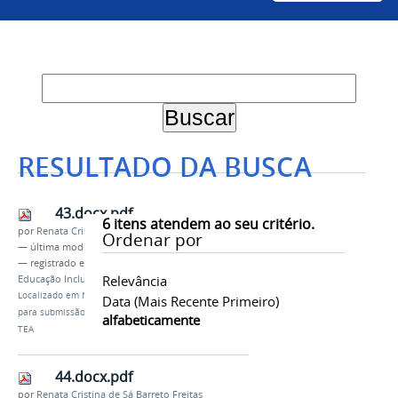
RESULTADO DA BUSCA
43.docx.pdf
6
itens atendem ao seu critério.
por
Renata Cristina de Sá Barreto Freitas
Ordenar por
—
última modificação
20/02/2026 11h52
— registrado em:
Pós-Graduação
,
Profei
,
Relevância
Educação Inclusiva
,
TEA
Localizado em
Notícias
/
Profei-Univasf abre chamada
Data (mais Recente Primeiro)
para submissão de artigos para dois e-books sobre
alfabeticamente
TEA
44.docx.pdf
por
Renata Cristina de Sá Barreto Freitas