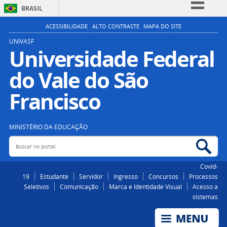
BRASIL
Simplifique!
ACESSIBILIDADE
ALTO CONTRASTE
MAPA DO SITE
Comunica BR
UNIVASF
Universidade Federal
Participe
do Vale do São
Acesso à informação
Legislação
Francisco
Canais
MINISTÉRIO DA EDUCAÇÃO
Buscar no portal
Bus
Covid-
19
Estudante
Servidor
Ingresso
Concursos
Processos
Seletivos
Comunicação
Marca e Identidade Visual
Acesso a
sistemas