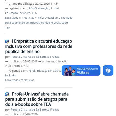
—
última modificação
20/02/2026 11h54
— registrado em:
Pós-Graduação
,
Profei
,
Educação Inclusiva
,
TEA
Localizado em
Notícias
/
Profei-Univasf abre chamada
para submissão de artigos para dois e-books sobre
TEA
I Emprática discutirá educação
inclusiva com professores da rede
pública de ensino
por
Renata Cristina de Sá Barreto Freitas
—
publicado
23/03/2018
—
última modificação
23/03/2018 17h17
— registrado em:
NPSI
,
Educação Inclusiva
,
Inclusão
Localizado em
Notícias
Profei-Univasf abre chamada
para submissão de artigos para
dois e-books sobre TEA
por
Renata Cristina de Sá Barreto Freitas
—
publicado
20/02/2026