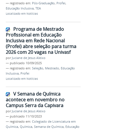
— registrado em:
Pós-Graduação
,
Profei
,
Educação Inclusiva
,
TEA
Localizado em
Notícias
Programa de Mestrado
Profissional em Educação
Inclusiva em Rede Nacional
(Profei) abre seleção para turma
2026 com 20 vagas na Univasf
por
Juciane de Jesus Aleixo
—
publicado
10/09/2025
— registrado em:
Seleção
,
Mestrado
,
Educação
Inclusiva
,
Profei
Localizado em
Notícias
V Semana de Química
acontece em novembro no
Campus Serra da Capivara
por
Juciane de Jesus Aleixo
—
publicado
11/10/2023
— registrado em:
Colegiado de Licenciatura em
Química
,
Química
,
Semana de Química
,
Educação