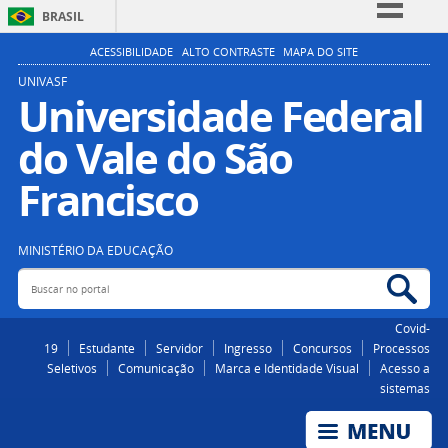
BRASIL
Simplifique!
ACESSIBILIDADE
ALTO CONTRASTE
MAPA DO SITE
Comunica BR
UNIVASF
Universidade Federal
Participe
do Vale do São
Acesso à informação
Legislação
Francisco
Canais
MINISTÉRIO DA EDUCAÇÃO
Buscar no portal
Bus
Covid-
19
Estudante
Servidor
Ingresso
Concursos
Processos
Seletivos
Comunicação
Marca e Identidade Visual
Acesso a
sistemas