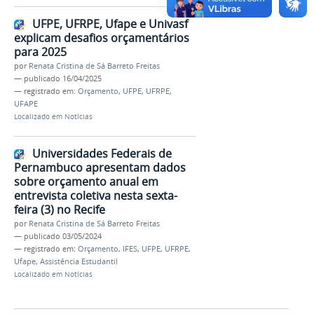
UFPE, UFRPE, Ufape e Univasf
explicam desafios orçamentários
para 2025
por
Renata Cristina de Sá Barreto Freitas
—
publicado
16/04/2025
— registrado em:
Orçamento
,
UFPE
,
UFRPE
,
UFAPE
Localizado em
Notícias
Universidades Federais de
Pernambuco apresentam dados
sobre orçamento anual em
entrevista coletiva nesta sexta-
feira (3) no Recife
por
Renata Cristina de Sá Barreto Freitas
—
publicado
03/05/2024
— registrado em:
Orçamento
,
IFES
,
UFPE
,
UFRPE
,
Ufape
,
Assistência Estudantil
Localizado em
Notícias