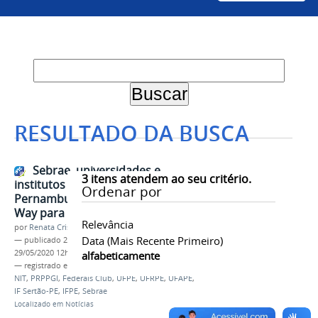
RESULTADO DA BUSCA
Sebrae, universidades e
3
itens atendem ao seu critério.
institutos federais de
Ordenar por
Pernambuco promovem Startup
Way para desafios após Covid-19
Relevância
por
Renata Cristina de Sá Barreto Freitas
Data (mais Recente Primeiro)
—
publicado
29/05/2020
—
última modificação
29/05/2020 12h21
alfabeticamente
— registrado em:
Inovação
,
Empreendedorismo
,
NIT
,
PRPPGI
,
Federais Club
,
UFPE
,
UFRPE
,
UFAPE
,
IF Sertão-PE
,
IFPE
,
Sebrae
Localizado em
Notícias