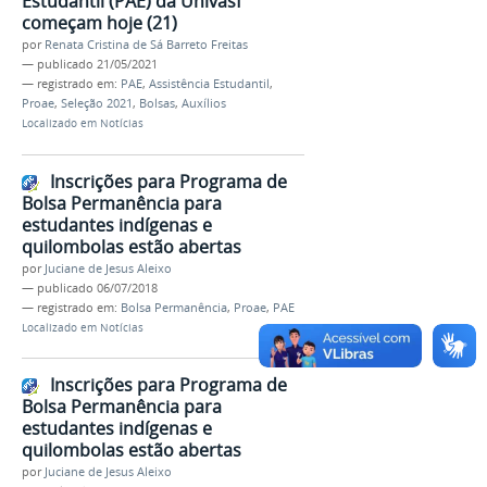
Estudantil (PAE) da Univasf
começam hoje (21)
por
Renata Cristina de Sá Barreto Freitas
—
publicado
21/05/2021
— registrado em:
PAE
,
Assistência Estudantil
,
Proae
,
Seleção 2021
,
Bolsas
,
Auxílios
Localizado em
Notícias
Inscrições para Programa de
Bolsa Permanência para
estudantes indígenas e
quilombolas estão abertas
por
Juciane de Jesus Aleixo
—
publicado
06/07/2018
— registrado em:
Bolsa Permanência
,
Proae
,
PAE
Localizado em
Notícias
Inscrições para Programa de
Bolsa Permanência para
estudantes indígenas e
quilombolas estão abertas
por
Juciane de Jesus Aleixo