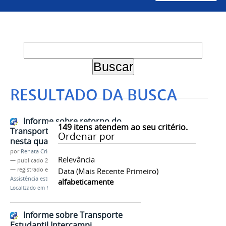
RESULTADO DA BUSCA
Informe sobre retorno do
149
itens atendem ao seu critério.
Transporte Estudantil Intercampi
Ordenar por
nesta quarta-feira (21)
por
Renata Cristina de Sá Barreto Freitas
Relevância
—
publicado
21/05/2025
— registrado em:
Transporte Estudantil
Data (mais Recente Primeiro)
,
Proae
,
Assistência estudantil
alfabeticamente
Localizado em
Notícias
Informe sobre Transporte
Estudantil Intercampi