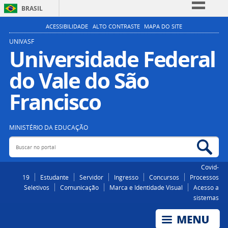
BRASIL
Simplifique!
ACESSIBILIDADE
ALTO CONTRASTE
MAPA DO SITE
Comunica BR
UNIVASF
Universidade Federal
Participe
do Vale do São
Acesso à informação
Legislação
Francisco
Canais
MINISTÉRIO DA EDUCAÇÃO
Buscar no portal
Bus
Covid-
19
Estudante
Servidor
Ingresso
Concursos
Processos
Seletivos
Comunicação
Marca e Identidade Visual
Acesso a
sistemas