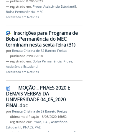
—
publicado
07/06/2023
— registrado em:
Proae
,
Assistência Estudantil
,
Bolsa Permanência
,
MEC
Localizado em
Notícias
Inscrições para Programa de
Bolsa Permanência do MEC
terminam nesta sexta-feira (31)
por
Renata Cristina de Sá Barreto Freitas
—
publicado
29/08/2018
— registrado em:
Bolsa Permanência
,
Proae
,
Assistência Estudantil
Localizado em
Notícias
MOÇÃO _ PNAES 2020 E
DEMAIS VERBAS DA
UNIVERSIDADE 04_05_2020
FINAL.doc
por
Renata Cristina de Sá Barreto Freitas
—
última modificação
13/05/2020 16h52
— registrado em:
Proae
,
CAE
,
Assistência
Estudantil
,
PNAES
,
PAE