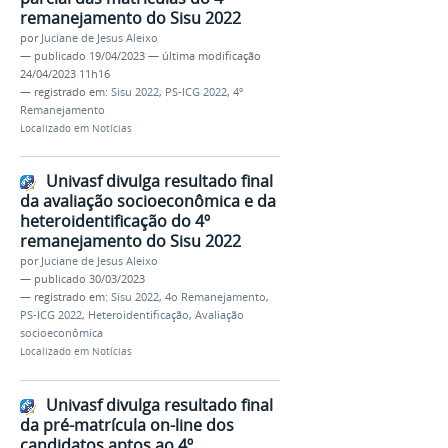
remanejamento do Sisu 2022
por
Juciane de Jesus Aleixo
—
publicado
19/04/2023
—
última modificação
24/04/2023 11h16
— registrado em:
Sisu 2022
,
PS-ICG 2022
,
4º
Remanejamento
Localizado em
Notícias
Univasf divulga resultado final
da avaliação socioeconômica e da
heteroidentificação do 4º
remanejamento do Sisu 2022
por
Juciane de Jesus Aleixo
—
publicado
30/03/2023
— registrado em:
Sisu 2022
,
4o Remanejamento
,
PS-ICG 2022
,
Heteroidentificação
,
Avaliação
socioeconômica
Localizado em
Notícias
Univasf divulga resultado final
da pré-matrícula on-line dos
candidatos aptos ao 4º