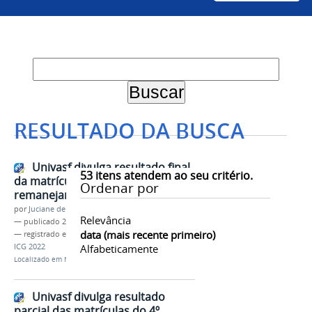
RESULTADO DA BUSCA
Univasf divulga resultado final
53
itens atendem ao seu critério.
da matrícula do 4º
Ordenar por
remanejamento do Sisu 2022
por
Juciane de Jesus Aleixo
Relevância
—
publicado
24/04/2023
data (mais recente primeiro)
— registrado em:
Sisu 2022
,
Ingresso Discente
,
PS-
ICG 2022
Alfabeticamente
Localizado em
Notícias
Univasf divulga resultado
parcial das matrículas do 4º