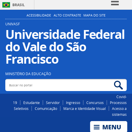
BRASIL
Simplifique!
ACESSIBILIDADE
ALTO CONTRASTE
MAPA DO SITE
Comunica BR
UNIVASF
Universidade Federal
Participe
do Vale do São
Acesso à informação
Legislação
Francisco
Canais
MINISTÉRIO DA EDUCAÇÃO
Buscar no portal
Bus
Covid-
19
Estudante
Servidor
Ingresso
Concursos
Processos
Seletivos
Comunicação
Marca e Identidade Visual
Acesso a
sistemas