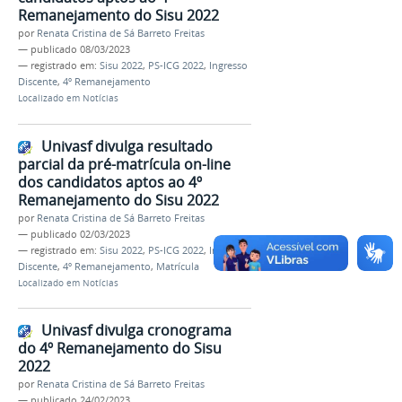
Remanejamento do Sisu 2022
por
Renata Cristina de Sá Barreto Freitas
—
publicado
08/03/2023
— registrado em:
Sisu 2022
,
PS-ICG 2022
,
Ingresso
Discente
,
4º Remanejamento
Localizado em
Notícias
Univasf divulga resultado
parcial da pré-matrícula on-line
dos candidatos aptos ao 4º
Remanejamento do Sisu 2022
por
Renata Cristina de Sá Barreto Freitas
—
publicado
02/03/2023
— registrado em:
Sisu 2022
,
PS-ICG 2022
,
Ingresso
Discente
,
4º Remanejamento
,
Matrícula
Localizado em
Notícias
Univasf divulga cronograma
do 4º Remanejamento do Sisu
2022
por
Renata Cristina de Sá Barreto Freitas
—
publicado
24/02/2023