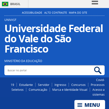
BRASIL
Simplifique!
ACESSIBILIDADE
ALTO CONTRASTE
MAPA DO SITE
Comunica BR
UNIVASF
Universidade Federal
Participe
do Vale do São
Acesso à informação
Legislação
Francisco
Canais
MINISTÉRIO DA EDUCAÇÃO
Buscar no portal
Bus
Covid-
19
Estudante
Servidor
Ingresso
Concursos
Processos
Seletivos
Comunicação
Marca e Identidade Visual
Acesso a
sistemas