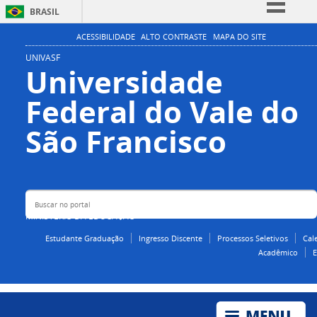
BRASIL
Simplifique!
ACESSIBILIDADE
ALTO CONTRASTE
MAPA DO SITE
Comunica BR
UNIVASF
Universidade
Participe
Federal do Vale do
Acesso à informação
Legislação
Buscar no portal
São Francisco
Canais
MINISTÉRIO DA EDUCAÇÃO
Estudante Graduação
Ingresso Discente
Processos Seletivos
Cal
Acadêmico
E