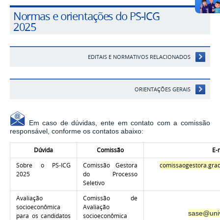
Normas e orientações do PS-ICG
2025
EDITAIS E NORMATIVOS RELACIONADOS
ORIENTAÇÕES GERAIS
Em caso de dúvidas, ente em contato com a comissão
responsável, conforme os contatos abaixo:
Dúvida
Comissão
E-
Sobre o PS-ICG
Comissão Gestora
comissaogestora.gra
2025
do Processo
Seletivo
Avaliação
Comissão de
socioeconômica
Avaliação
sase@univ
para os candidatos
socioeconômica