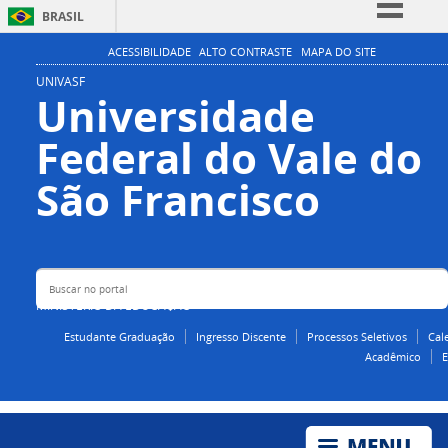
BRASIL
Simplifique!
ACESSIBILIDADE
ALTO CONTRASTE
MAPA DO SITE
Comunica BR
UNIVASF
Universidade
Participe
Federal do Vale do
Acesso à informação
Legislação
Buscar no portal
São Francisco
Canais
MINISTÉRIO DA EDUCAÇÃO
Estudante Graduação
Ingresso Discente
Processos Seletivos
Cal
Acadêmico
E