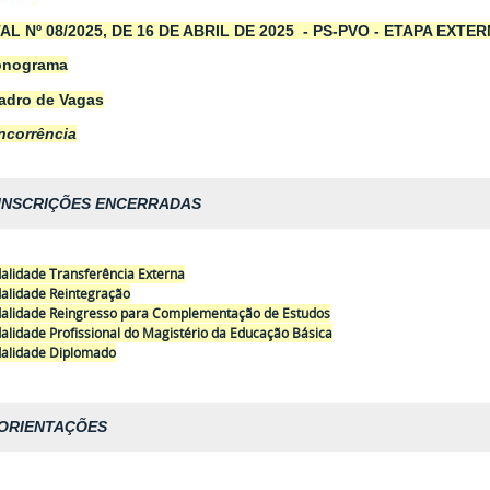
AL Nº 08/2025, DE 16 DE ABRIL DE 2025
- PS-PVO - ETAPA EXTE
onograma
adro de Vagas
ncorrência
INSCRIÇÕES ENCERRADAS
lidade Transferência Externa
alidade Reintegração
alidade Reingresso para Complementação de Estudos
lidade Profissional do Magistério da Educação Básica
alidade Diplomado
ORIENTAÇÕES