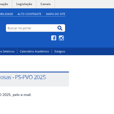
mação
Legislação
Canais
IBILIDADE
ALTO CONTRASTE
MAPA DO SITE
Buscar no portal
Buscar no portal
Facebook
Instagram
s Seletivos
Calendário Acadêmico
Estágios
iosas - PS-PVO 2025
 2025, pelo e-mail: