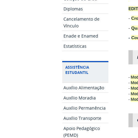
Diplomas
EDIT
Cancelamento de
-
Cr
Vínculo
-
Qu
Enade e Enamed
-
Co
Estatísticas
ASSISTÊNCIA
ESTUDANTIL
-
Moda
-
Mod
Auxílio Alimentação
-
Mod
-
Moda
Auxílio Moradia
-
Mod
Auxílio Permanência
Auxílio Transporte
Apoio Pedagógico
(PEMD)