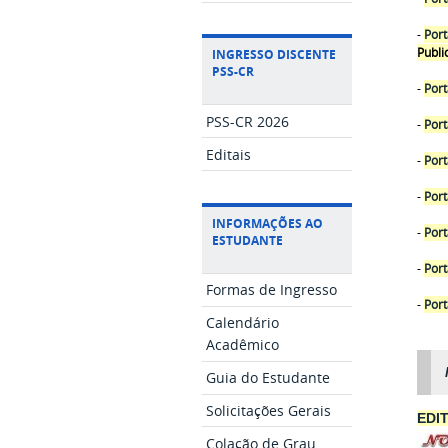
-
Port
Publi
INGRESSO DISCENTE
PSS-CR
-
Port
PSS-CR 2026
-
Port
Editais
-
Port
-
Port
INFORMAÇÕES AO
-
Port
ESTUDANTE
-
Port
Formas de Ingresso
-
Port
Calendário
Acadêmico
Guia do Estudante
Solicitações Gerais
EDIT
Colação de Grau