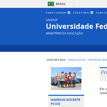
BRASIL
Ir para o conteúdo
1
Ir para o menu
2
Ir para a
UNIVASF
Universidade Fed
MINISTÉRIO DA EDUCAÇÃO
VOCÊ ESTÁ AQUI:
PÁGINA INICIAL
>
PROCESSOS SEL
Pr
Em c
comi
INGRESSO DISCENTE
PS-ICG