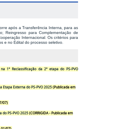
orre após a Transferência Interna, para as
ado; Reingresso para Complementação de
ooperação Internacional. Os critérios para
s e no Edital do processo seletivo.
na 1º Reclassificação da 2º etapa do PS-PVO
na Etapa Externa do PS-PVO 2025
(Publicada em
7/07)
rna do PS-PVO 2025
(CORRIGIDA - Publicada em
 01/07)