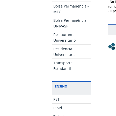
- No 
Bolsa Permanência -
corri
- O p
MEC
Bolsa Permanência -
UNIVASF
Restaurante
Universitário
Residência
Universitária
Transporte
Estudantil
ENSINO
PET
Pibid