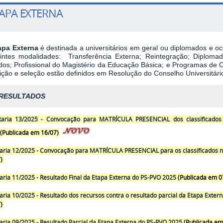
APA EXTERNA
apa Externa
é destinada a universitários em geral ou diplomados e oc
intes modalidades: Transferência Externa; Reintegração; Diplom
dos; Profissional do Magistério da Educação Básica; e Programas de C
rição e seleção estão definidos em Resolução do Conselho Universitário
RESULTADOS
taria 13/2025 - Convocação para MATRÍCULA PRESENCIAL dos classificados 
(Publicada em 16/07)
aria 12/2025 - Convocação para MATRÍCULA PRESENCIAL para os classificados 
7)
aria 11/2025 - Resultado Final da Etapa Externa do PS-PVO 2025
(Publicada em 0
aria 10/2025 - Resultado dos recursos contra o resultado parcial da Etapa Exte
7)
aria 09/2025 - Resultado Parcial da Etapa Externa do PS-PVO 2025
(Publicada em