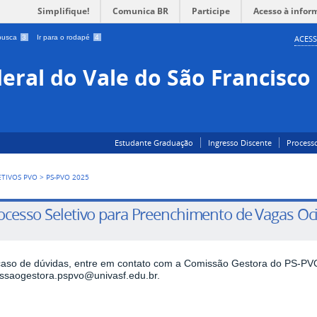
Simplifique!
Comunica BR
Participe
Acesso à infor
 busca
3
Ir para o rodapé
4
ACESS
eral do Vale do São Francisco
Estudante Graduação
Ingresso Discente
Processo
ETIVOS PVO
>
PS-PVO 2025
ocesso Seletivo para Preenchimento de Vagas Oc
aso de dúvidas, entre em contato com a Comissão Gestora do PS-PVO
ssaogestora.pspvo@univasf.edu.br
.