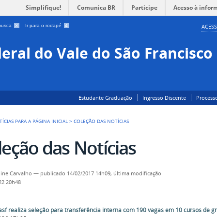
Simplifique!
Comunica BR
Participe
Acesso à infor
 busca
3
Ir para o rodapé
4
ACESS
eral do Vale do São Francisco
Estudante Graduação
Ingresso Discente
Processo
ÍCIAS PARA A PÁGINA INICIAL
>
COLEÇÃO DAS NOTÍCIAS
leção das Notícias
line Carvalho
—
publicado
14/02/2017 14h09,
última modificação
22 20h48
asf realiza seleção para transferência interna com 190 vagas em 10 cursos de 