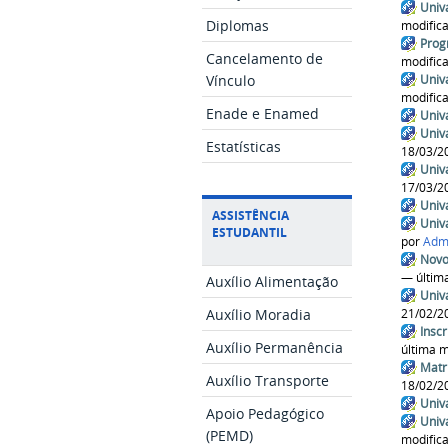
Univ
Diplomas
modific
Prog
Cancelamento de
modific
Vínculo
Univ
modific
Enade e Enamed
Univ
Univ
Estatísticas
18/03/2
Univ
17/03/2
Univ
ASSISTÊNCIA
Univ
ESTUDANTIL
por
Adm
Novo
— últim
Auxílio Alimentação
Univ
Auxílio Moradia
21/02/2
Insc
Auxílio Permanência
última 
Matr
Auxílio Transporte
18/02/2
Univ
Apoio Pedagógico
Univ
(PEMD)
modific