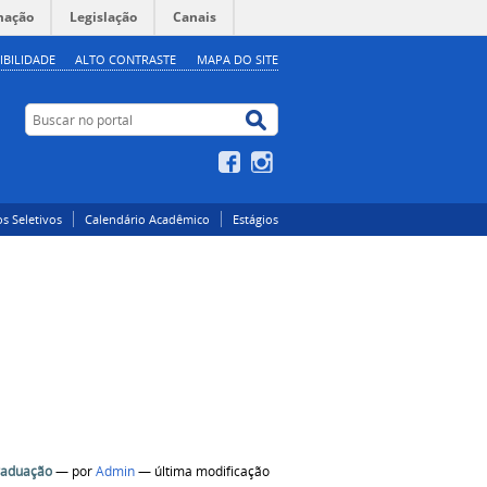
mação
Legislação
Canais
IBILIDADE
ALTO CONTRASTE
MAPA DO SITE
Buscar no portal
Buscar no portal
Facebook
Instagram
s Seletivos
Calendário Acadêmico
Estágios
graduação
—
por
Admin
— última modificação