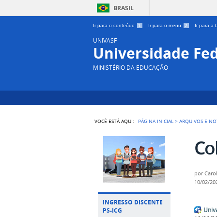
BRASIL
Ir para o conteúdo
1
Ir para o menu
2
Ir para a
UNIVASF
Universidade Fed
MINISTÉRIO DA EDUCAÇÃO
VOCÊ ESTÁ AQUI:
PÁGINA INICIAL
>
ARQUIVOS E NOT
Co
por
Caro
10/02/20
INGRESSO DISCENTE
Univ
PS-ICG