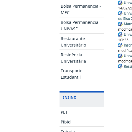
Univ
Bolsa Permanência -
14/02/2
MEC
Univ
do Sisu
Bolsa Permanência -
Matr
UNIVASF
modific
Univ
Restaurante
10h35
Universitário
Insc
modific
Residência
Univ
Universitária
modific
Resu
Transporte
Estudantil
ENSINO
PET
Pibid
Tutoria