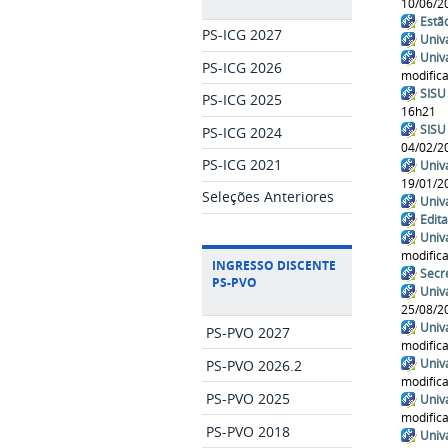
10/06/2
Estã
PS-ICG 2027
Univ
Univ
PS-ICG 2026
modific
SISU
PS-ICG 2025
16h21
SISU
PS-ICG 2024
04/02/2
PS-ICG 2021
Univ
19/01/2
Seleções Anteriores
Univ
Edit
Univ
modific
INGRESSO DISCENTE
Secr
PS-PVO
Univ
25/08/2
Univ
PS-PVO 2027
modific
Univ
PS-PVO 2026.2
modific
PS-PVO 2025
Univ
modific
PS-PVO 2018
Univ