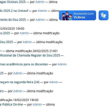
Vagas Ociosas 2025
—
por
Admin
— última
do 2025.2 na Univasf
—
por
Admin
— última
mento do Sisu 2025
—
por
Admin
— última
22/03/2025 10h50
isu 2025
—
por
Admin
— última modificação
Sisu 2025
—
por
Admin
— última modificação
n
— última modificação 26/02/2025 21h01
rofissional da Chamada Regular do Sisu 2025
—
amas acadêmicos para os discentes
—
por
Admin
025
—
por
Admin
— última modificação
omeçam na segunda-feira (24)
—
por
Admin
—
iro
—
por
Admin
— última modificação
dificação 18/02/2025 19h30
 Pública On-line
—
por
Admin
— última