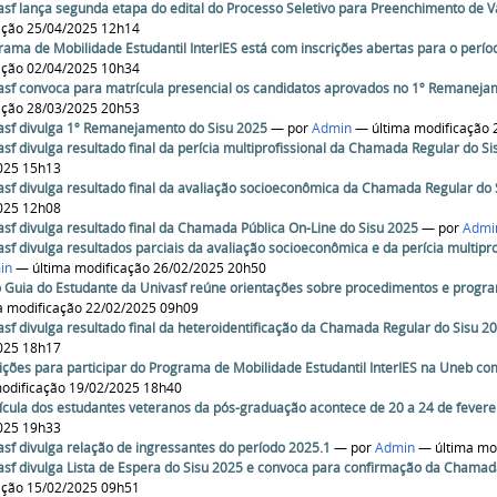
asf lança segunda etapa do edital do Processo Seletivo para Preenchimento de 
ação 25/04/2025 12h14
rama de Mobilidade Estudantil InterIES está com inscrições abertas para o perío
ação 02/04/2025 10h34
asf convoca para matrícula presencial os candidatos aprovados no 1º Remaneja
ação 28/03/2025 20h53
asf divulga 1º Remanejamento do Sisu 2025
—
por
Admin
— última modificação 
asf divulga resultado final da perícia multiprofissional da Chamada Regular do S
025 15h13
asf divulga resultado final da avaliação socioeconômica da Chamada Regular do 
025 12h08
asf divulga resultado final da Chamada Pública On-Line do Sisu 2025
—
por
Admi
asf divulga resultados parciais da avaliação socioeconômica e da perícia multip
in
— última modificação 26/02/2025 20h50
 Guia do Estudante da Univasf reúne orientações sobre procedimentos e progr
a modificação 22/02/2025 09h09
asf divulga resultado final da heteroidentificação da Chamada Regular do Sisu 2
025 18h17
rições para participar do Programa de Mobilidade Estudantil InterIES na Uneb c
modificação 19/02/2025 18h40
ícula dos estudantes veteranos da pós-graduação acontece de 20 a 24 de fevere
025 19h33
asf divulga relação de ingressantes do período 2025.1
—
por
Admin
— última mo
asf divulga Lista de Espera do Sisu 2025 e convoca para confirmação da Chamada
ação 15/02/2025 09h51