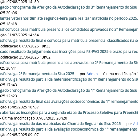
ação 07/08/2025 14h59
lgado cronograma da Aferição da Autodeclaração do 3º Remanejamento do Sisu
025 20h06
dantes veteranos têm até segunda-feira para realizar matrícula no período 2025
025 18h18
asf convoca para matrícula presencial os candidatos aprovados no 3º Remaneja
ação 31/07/2025 14h54
asf divulga resultado final e convoca para matrícula presencial classificados n
modificação 07/07/2025 19h33
ficado resultado do julgamento das inscrições para PS-PVO 2025 e prazo para recu
modificação 25/06/2025 13h02
asf convoca para matrícula presencial os aprovados no 2º Remanejamento do Si
025 20h41
asf divulga 2º Remanejamento do Sisu 2025
—
por
Admin
— última modificação 
asf divulga resultado parcial da heteroidentificação do 1º Remanejamento do Si
025 17h43
lgado cronograma da Aferição da Autodeclaração do 1º Remanejamento do Sisu
025 12h23
asf divulga resultado final das avaliações socioeconômicas do 1º remanejamento
ação 15/05/2025 18h37
o abertas as inscrições para a segunda etapa do Processo Seletivo para Preenc
 última modificação 07/05/2025 20h20
asf divulga resultado das matrículas da Chamada Regular do Sisu 2025
—
por
Ad
asf divulga resultado parcial da avaliação socioeconômica do 1º remanejamento
ação 02/05/2025 09h07