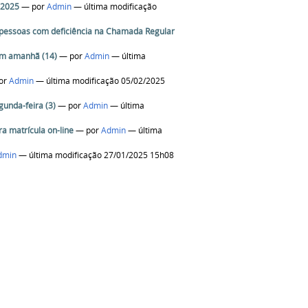
 2025
—
por
Admin
— última modificação
a pessoas com deficiência na Chamada Regular
çam amanhã (14)
—
por
Admin
— última
or
Admin
— última modificação 05/02/2025
unda-feira (3)
—
por
Admin
— última
a matrícula on-line
—
por
Admin
— última
dmin
— última modificação 27/01/2025 15h08