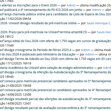
026 17h05
o abertas as Inscrições para o Enem 2026
—
por
Admin
— última modificação 25
asf publicará o 4º remanejamento do PS-ICG 2026 em junho
—
por
Admin
— últi
asf lança chamada pública online para candidatos da Lista de Espera do Sisu 20
ação 11/02/2026 09h54
 2026: Univasf divulga resultado da pré-matrícula online
—
por
Saulo Henrique C
 2026: Prazo para pré-matrícula na Univasf termina amanhã (5)
—
por
Saulo Hen
026 18h12
asf lança edital do Sisu 2026 com oferta de 1.750 vagas em cursos de graduação
026 17h49
asf divulga cronograma do Período de Férias 2025.4
—
por
Admin
— última modi
al do Sisu 2026 é publicado pelo Ministério da Educação
—
por
Admin
— última m
asf divulga Termo de Adesão ao Sisu 2026 com oferta de 1.750 vagas em 33 cur
ação 17/12/2025 16h19
etaria Acadêmica da Univasf abre seleção de estágio administrativo
—
por
Admi
asf divulga cronograma da Aferição da Autodeclaração do 5º Remanejamento do
025 18h49
asf convoca para matrícula presencial candidatos aprovados no 5º Remanejamen
ação 21/08/2025 19h58
asf convoca para matrícula presencial os candidatos aprovados no 4º Remaneja
ação 14/08/2025 12h06
asf divulga resultado parcial das aferições da autodeclaração do 3º remanejame
ação 14/08/2025 12h01
asf divulga resultado parcial da avaliação socioeconômica do 3º remanejamento