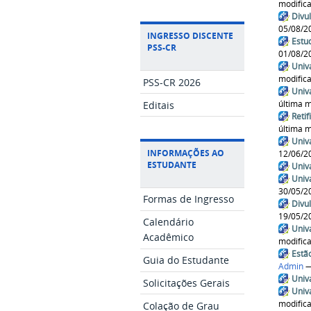
modific
Divu
05/08/2
INGRESSO DISCENTE
Estu
PSS-CR
01/08/2
Univ
modific
PSS-CR 2026
Univ
última 
Editais
Reti
última 
Univ
INFORMAÇÕES AO
12/06/2
ESTUDANTE
Univ
Univ
30/05/2
Formas de Ingresso
Divu
19/05/2
Calendário
Univ
Acadêmico
modific
Estã
Guia do Estudante
Admin
—
Univ
Solicitações Gerais
Univ
modific
Colação de Grau