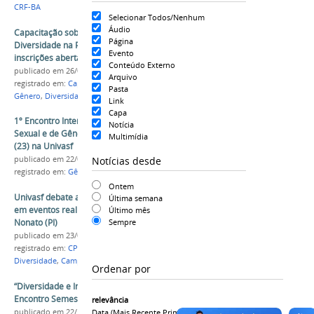
CRF-BA
Selecionar Todos/Nenhum
Áudio
Capacitação sobre “Identidade de Gênero e
Página
Diversidade na Prática Docente” está com
Evento
inscrições abertas
Conteúdo Externo
publicado
em 26/07/2022
Arquivo
registrado em:
Capacitação
,
Docentes
,
PROEN
,
Pasta
Gênero
,
Diversidade
Link
Capa
1º Encontro Interdisciplinar sobre Diversidade
Notícia
Sexual e de Gênero acontece nesta sexta-feira
Multimídia
(23) na Univasf
Notícias desde
publicado
em 22/05/2025
registrado em:
Gênero
,
Diversidade
,
LGBTQIAPN+
Ontem
Univasf debate ações afirmativas e diversidade
Última semana
em eventos realizados em São Raimundo
Último mês
Nonato (PI)
Sempre
publicado
em 23/05/2024
registrado em:
CPADI
,
Ações Afirmativas
,
Diversidade
,
Campus Serra da Capivara
Ordenar por
“Diversidade e Inclusão” será tema do XXIII
Encontro Semestral de Carreiras
relevância
publicado
em 22/11/2024
—
última modificação
em
Data (mais Recente Primeiro)