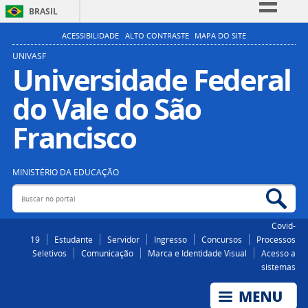
BRASIL
Simplifique!
ACESSIBILIDADE
ALTO CONTRASTE
MAPA DO SITE
Comunica BR
UNIVASF
Universidade Federal
Participe
do Vale do São
Acesso à informação
Legislação
Francisco
Canais
MINISTÉRIO DA EDUCAÇÃO
Buscar no portal
Bus
Covid-
19
Estudante
Servidor
Ingresso
Concursos
Processos
Seletivos
Comunicação
Marca e Identidade Visual
Acesso a
sistemas