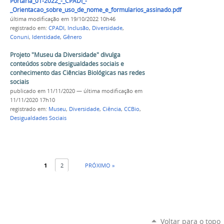
Portaria_01-2022_-_CPADI_-
_Orientacao_sobre_uso_de_nome_e_formularios_assinado.pdf
última modificação
em 19/10/2022 10h46
registrado em:
CPADI
,
Inclusão
,
Diversidade
,
Conuni
,
Identidade
,
Gênero
Projeto "Museu da Diversidade" divulga
conteúdos sobre desigualdades sociais e
conhecimento das Ciências Biológicas nas redes
sociais
publicado
em 11/11/2020
—
última modificação
em
11/11/2020 17h10
registrado em:
Museu
,
Diversidade
,
Ciência
,
CCBio
,
Desigualdades Sociais
1
2
PRÓXIMO »
Voltar para o topo