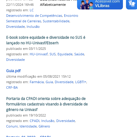
Alfabeticamente
22/11/2024 16h46
registrado em:
LCDC
,
Laboratório de Carreiras e
Desenvolvimento de Competências
,
Encontro
Semestral de Carreiras
,
Sustentabilidade
,
Diversidade
,
Inclusão
E-book sobre equidade e diversidade no SUS é
lançado no HU-Univasf/Ebserh
publicado
em 03/11/2025
registrado em:
HU-Univasf
,
SUS
,
Equidade
,
Saúde
,
Diversidade
Guia.pdf
última modificação
em 05/08/2021 15h12
registrado em:
Farmácia
,
Guia
,
Diversidade
,
LGBTI+
,
CRF-BA
Portaria da CPADI orienta sobre adequação de
formulários cadastrais visando à diversidade de
gênero na Univasf
publicado
em 19/10/2022
registrado em:
CPADI
,
Inclusão
,
Diversidade
,
Conuni
,
Identidade
,
Gênero