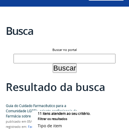
Busca
Buscar no portal
Resultado da busca
Guia do Cuidado Farmacêutico para a
Comunidade LGBTI+ orienta profissionais de
11
itens atendem ao seu critério.
Farmácia sobre atendimento humanizado
Filtrar os resultados
publicado
em 05/08/2021
Tipo de item
registrado em:
Farmácia
,
Guia
,
Diversidade
,
LGBTI+
,