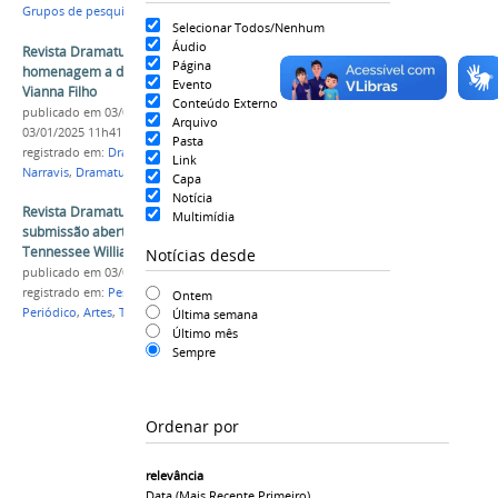
Grupos de pesquisa
,
Cartes
,
Teatro
Selecionar Todos/Nenhum
Áudio
Revista Dramaturgia em Foco lança edição em
Página
homenagem a dramaturgo brasileiro Oduvaldo
Evento
Vianna Filho
Conteúdo Externo
publicado
em 03/01/2025
—
última modificação
em
Arquivo
03/01/2025 11h41
Pasta
registrado em:
Dramaturgia em Foco
,
Revista
,
Link
Narravis
,
Dramaturgia
Capa
Notícia
Revista Dramaturgia em Foco está com
Multimídia
submissão aberta para dossiê temático sobre
Tennessee Williams
Notícias desde
publicado
em 03/04/2023
registrado em:
Pesquisa
,
Dramaturgia
,
Narravis
,
Ontem
Periódico
,
Artes
,
Teatro
Última semana
Último mês
Sempre
Ordenar por
relevância
Data (mais Recente Primeiro)