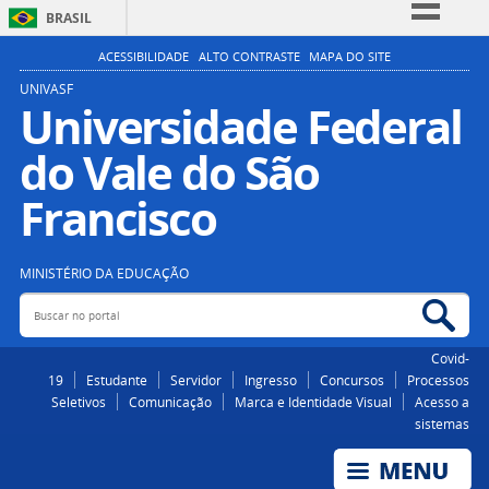
BRASIL
Simplifique!
ACESSIBILIDADE
ALTO CONTRASTE
MAPA DO SITE
Comunica BR
UNIVASF
Universidade Federal
Participe
do Vale do São
Acesso à informação
Legislação
Francisco
Canais
MINISTÉRIO DA EDUCAÇÃO
Buscar no portal
Bus
Covid-
19
Estudante
Servidor
Ingresso
Concursos
Processos
Seletivos
Comunicação
Marca e Identidade Visual
Acesso a
sistemas