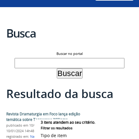
Busca
Buscar no portal
Resultado da busca
Revista Dramaturgia em Foco lança edição
temática sobre Tennessee Williams
3
itens atendem ao seu critério.
publicado
em 10/01/2024
—
última modificação
em
Filtrar os resultados
10/01/2024 14h48
Tipo de item
registrado em:
Narravis
,
Revista
,
Dramaturgia
,