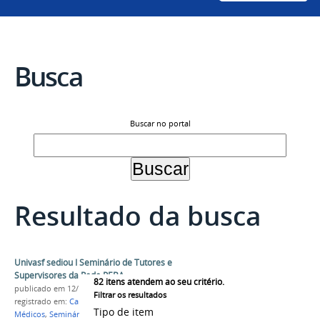
Busca
Buscar no portal
Resultado da busca
Univasf sediou I Seminário de Tutores e
Supervisores da Rede PEBA
82
itens atendem ao seu critério.
publicado
em 12/12/2018
Filtrar os resultados
registrado em:
Campus Sede
,
Medicina
,
Mais
Tipo de item
Médicos
,
Seminário