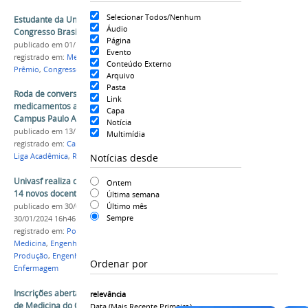
Selecionar Todos/Nenhum
Estudante da Univasf é premiado no 76º
Áudio
Congresso Brasileiro de Cardiologia
Página
publicado
em 01/12/2021
Evento
registrado em:
Medicina
,
Cardiologia
,
Pesquisa
,
PAI
,
Conteúdo Externo
Prêmio
,
Congresso
Arquivo
Pasta
Roda de conversa sobre medicina e uso de
Link
medicamentos acontece amanhã (14) no
Capa
Campus Paulo Afonso
Notícia
publicado
em 13/12/2018
Multimídia
registrado em:
Campus Paulo Afonso
,
M
,
Medicina
,
Notícias desde
Liga Acadêmica
,
Roda Temática
Univasf realiza cerimônia de posse coletiva de
Ontem
14 novos docentes
Última semana
Último mês
publicado
em 30/01/2024
—
última modificação
em
Sempre
30/01/2024 16h46
registrado em:
Posse
,
Servidores
,
Docentes
,
Medicina
,
Engenharia Civil
,
Engenharia de
Produção
,
Engenharia da Computação
,
Ecologia
,
Ordenar por
Enfermagem
Inscrições abertas para seleção de estudantes
relevância
de Medicina do Campus Paulo Afonso para
Data (mais Recente Primeiro)