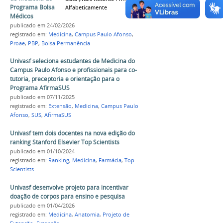
Programa Bolsa Permanência do MEC - Mais
Alfabeticamente
Médicos
publicado
em 24/02/2026
registrado em:
Medicina
,
Campus Paulo Afonso
,
Proae
,
PBP
,
Bolsa Permanência
Univasf seleciona estudantes de Medicina do
Campus Paulo Afonso e profissionais para co-
tutoria, preceptoria e orientação para o
Programa AfirmaSUS
publicado
em 07/11/2025
registrado em:
Extensão
,
Medicina
,
Campus Paulo
Afonso
,
SUS
,
AfirmaSUS
Univasf tem dois docentes na nova edição do
ranking Stanford Elsevier Top Scientists
publicado
em 01/10/2024
registrado em:
Ranking
,
Medicina
,
Farmácia
,
Top
Scientists
Univasf desenvolve projeto para incentivar
doação de corpos para ensino e pesquisa
publicado
em 01/04/2026
registrado em:
Medicina
,
Anatomia
,
Projeto de