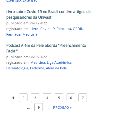
Extensão
,
Extensão
Livro sobre Covid-19 no Brasil contém artigos de
pesquisadores da Univasf
publicado
em 29/06/2022
registrado em:
Livro
,
Covid-19
,
Pesquisa
,
GPDIN
,
Farmácia
,
Medicina
Podcast Além da Pele aborda “Preenchimento
Facial”
publicado
em 08/02/2022
registrado em:
Medicina
,
Liga Acadêmica
,
Dermatologia
,
Laderme
,
Além da Pele
1
2
3
4
5
6
7
...
9
PRÓXIMO »