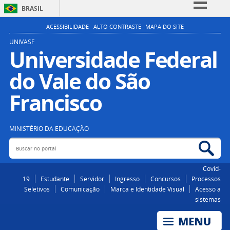
BRASIL
Simplifique!
ACESSIBILIDADE
ALTO CONTRASTE
MAPA DO SITE
Comunica BR
UNIVASF
Universidade Federal
Participe
do Vale do São
Acesso à informação
Legislação
Francisco
Canais
MINISTÉRIO DA EDUCAÇÃO
Buscar no portal
Bus
Covid-
19
Estudante
Servidor
Ingresso
Concursos
Processos
Seletivos
Comunicação
Marca e Identidade Visual
Acesso a
sistemas