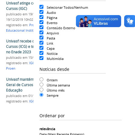
Univasf atinge conceito 4 no Índice Geral de
Selecionar Todos/Nenhum
Cursos (IGC)
Áudio
publicado
em 19/12/2019
—
última modificação
em
Página
19/12/2019 10h02
Evento
registrado em:
Proen
,
IGC
,
CPC
,
Enade
,
Procuradoria
Conteúdo Externo
Educacional Institucional
Arquivo
Pasta
Univasf recebe conceito 4 no Índice Geral de
Link
Cursos (ICG) e tem três graduações com nota 5
Capa
no Enade 2023
Notícia
publicado
em 15/04/2025
Multimídia
registrado em:
IGC
,
Enade
,
CPC
,
Ensino
,
Graduação
,
Notícias desde
Proen
Univasf mantém bom desempenho no Índice
Ontem
Geral de Cursos divulgado pelo Ministério da
Última semana
Educação
Último mês
Sempre
publicado
em 01/12/2017
registrado em:
IGC
,
MEC
,
Conceito
,
Cursos
,
Enade
Ordenar por
relevância
Data (mais Recente Primeiro)