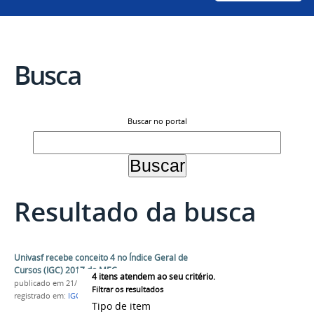
Busca
Buscar no portal
Resultado da busca
Univasf recebe conceito 4 no Índice Geral de
Cursos (IGC) 2017 do MEC
4
itens atendem ao seu critério.
publicado
em 21/12/2018
Filtrar os resultados
registrado em:
IGC
,
CPC
,
Enade
,
MEC
,
Inep
Tipo de item