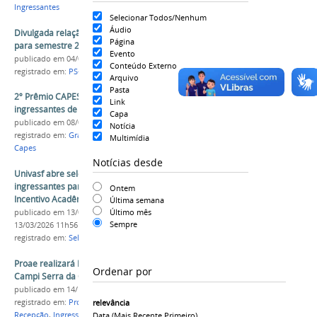
Ingressantes
Selecionar Todos/Nenhum
Áudio
Divulgada relação de ingressantes da Univasf
Página
para semestre 2018.1
Evento
publicado
em 04/05/2018
Conteúdo Externo
registrado em:
PS-ICG 2018
,
Ingressantes
,
SRCA
Arquivo
Pasta
2º Prêmio CAPES Talento Universitário premia
Link
ingressantes de 2021
Capa
publicado
em 08/02/2022
Notícia
registrado em:
Graduação
,
Prêmio
,
Ingressantes
,
Multimídia
Capes
Notícias desde
Univasf abre seleção de estudantes
ingressantes para o Programa de Bolsas de
Ontem
Incentivo Acadêmico (BIA)
Última semana
Último mês
publicado
em 13/03/2026
—
última modificação
em
Sempre
13/03/2026 11h56
registrado em:
Seleção
,
BIA
,
Ingressantes
Proae realizará Recepção aos Calouros nos
Ordenar por
Campi Serra da Capivara e Juazeiro
publicado
em 14/10/2019
registrado em:
Proae
,
Assistência Estudantil
,
relevância
Recepção
,
Ingressantes
,
Campus Serra da Capivara
,
Data (mais Recente Primeiro)