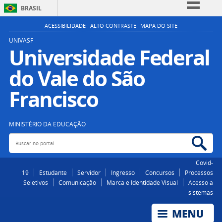
BRASIL
Simplifique!
ACESSIBILIDADE
ALTO CONTRASTE
MAPA DO SITE
Comunica BR
UNIVASF
Universidade Federal
Participe
do Vale do São
Acesso à informação
Legislação
Francisco
Canais
MINISTÉRIO DA EDUCAÇÃO
Buscar no portal
Bus
Covid-
19
Estudante
Servidor
Ingresso
Concursos
Processos
Seletivos
Comunicação
Marca e Identidade Visual
Acesso a
sistemas