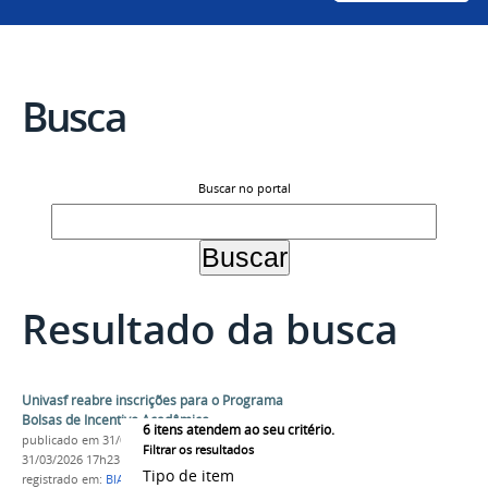
Busca
Buscar no portal
Resultado da busca
Univasf reabre inscrições para o Programa
Bolsas de Incentivo Acadêmico
6
itens atendem ao seu critério.
publicado
em 31/03/2026
—
última modificação
em
Filtrar os resultados
31/03/2026 17h23
Tipo de item
registrado em:
BIA
,
Proen
,
Chamada pública
,