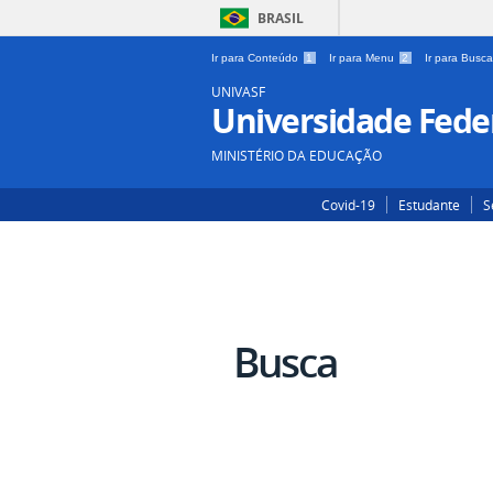
BRASIL
Ir para Conteúdo
1
Ir para Menu
2
Ir para Busc
UNIVASF
Universidade Feder
MINISTÉRIO DA EDUCAÇÃO
Covid-19
Estudante
S
Busca