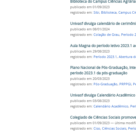
Biblioteca do Campus Ciências Agrária
publicado
em 01/09/2023
registrado em:
Sibi
,
Biblioteca
,
Campus Ciê
Univasf divulga calendário de cerimôn
publicado
em 08/01/2024
registrado em:
Colação de Grau
,
Período 
Aula Magna do período letivo 2023.1 a
publicado
em 29/08/2023
registrado em:
Período 2023.1
,
Abertura d
Plano Nacional de Pós-Graduação, Inte
período 2023.1 da pós-graduação
publicado
em 20/03/2023
registrado em:
Pós-Graduação
,
PRPPGI
,
P
Univasf divulga Calendário Acadêmico
publicado
em 03/08/2023
registrado em:
Calendário Acadêmico
,
Per
Colegiado de Ciências Sociais promov
publicado
em 01/09/2023
—
última modif
registrado em:
Ciso
,
Ciências Sociais
,
Perí