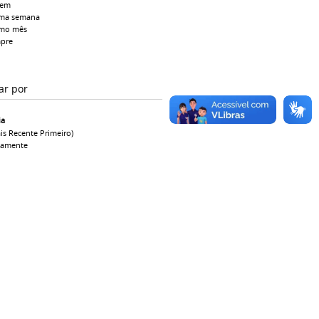
tem
ima semana
imo mês
pre
ar por
ia
is Recente Primeiro)
camente