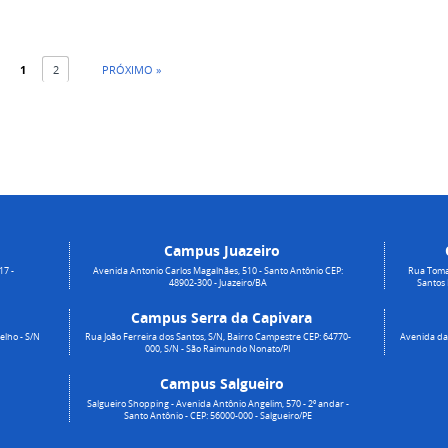
1
2
PRÓXIMO »
Campus Juazeiro
17 -
Avenida Antonio Carlos Magalhães, 510 - Santo Antônio CEP:
Rua Toma
48902-300 - Juazeiro/BA
Santos
Campus Serra da Capivara
elho - S/N
Rua João Ferreira dos Santos, S/N, Bairro Campestre CEP: 64770-
Avenida da 
000, S/N - São Raimundo Nonato/PI
Campus Salgueiro
Salgueiro Shopping - Avenida Antônio Angelim, 570 - 2º andar -
Santo Antônio - CEP: 56000-000 - Salgueiro/PE