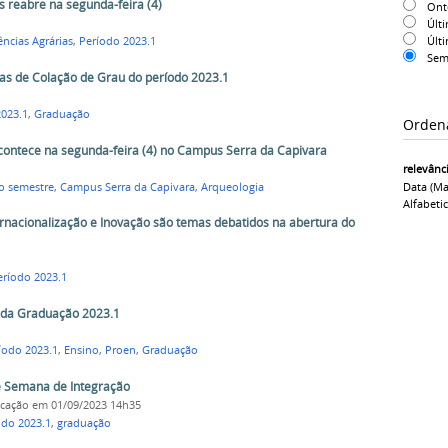
s reabre na segunda-feira (4)
On
Últ
Últ
ncias Agrárias
,
Período 2023.1
Sem
ias de Colação de Grau do período 2023.1
2023.1
,
Graduação
Orden
contece na segunda-feira (4) no Campus Serra da Capivara
relevânc
Data (ma
o semestre
,
Campus Serra da Capivara
,
Arqueologia
Alfabeti
rnacionalização e Inovação são temas debatidos na abertura do
eríodo 2023.1
 da Graduação 2023.1
íodo 2023.1
,
Ensino
,
Proen
,
Graduação
e Semana de Integração
icação
em 01/09/2023 14h35
odo 2023.1
,
graduação