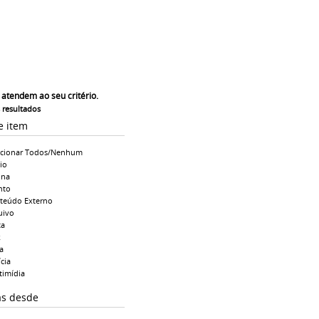
 atendem ao seu critério.
s resultados
e item
ecionar Todos/Nenhum
io
ina
nto
teúdo Externo
uivo
ta
k
a
cia
timídia
as desde