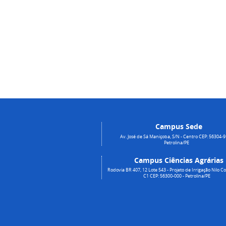
Campus Sede
Av. José de Sá Maniçoba, S/N - Centro CEP: 56304-9
Petrolina/PE
Campus Ciências Agrárias
Rodovia BR 407, 12 Lote 543 - Projeto de Irrigação Nilo Co
C1 CEP: 56300-000 - Petrolina/PE