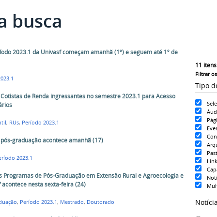
a busca
ríodo 2023.1 da Univasf começam amanhã (1º) e seguem até 1º de
11
itens
Filtrar o
2023.1
Tipo d
 Cotistas de Renda ingressantes no semestre 2023.1 para Acesso
Sel
ários
Áud
Pág
til
,
RUs
,
Período 2023.1
Eve
Con
a pós-graduação acontece amanhã (17)
Arq
Pas
eríodo 2023.1
Lin
Cap
os Programas de Pós-Graduação em Extensão Rural e Agroecologia e
Notí
 acontece nesta sexta-feira (24)
Mul
Notíci
duação
,
Período 2023.1
,
Mestrado
,
Doutorado