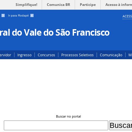
Simplifique!
Comunica BR
Participe
Acesso à infor
a
3
Ir para Rodapé
4
ACESS
al do Vale do São Francisco
ervidor
Ingresso
Concursos
Processos Seletivos
Comunicação
Ma
Buscar no portal