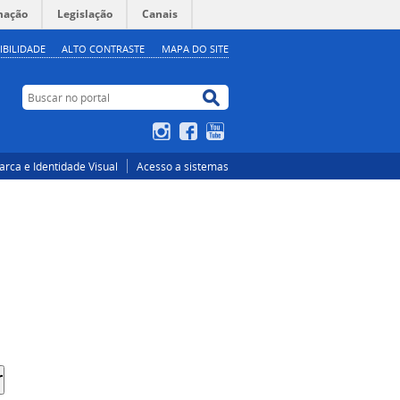
mação
Legislação
Canais
IBILIDADE
ALTO CONTRASTE
MAPA DO SITE
Buscar no portal
Buscar no portal
Instagram
Facebook
YouTube
rca e Identidade Visual
Acesso a sistemas