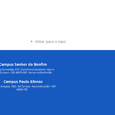
Voltar para o topo
Campus Senhor do Bonfim
z Guimarães, S/N°, Condomínio Aeroporto - Bairro
 Dumont - CEP: 48970-000 - Senhor do Bonfim/BA
Campus Paulo Afonso
Amizade, 1900 - Sal Torrado - Paulo Afonso/BA - CEP:
48605-780