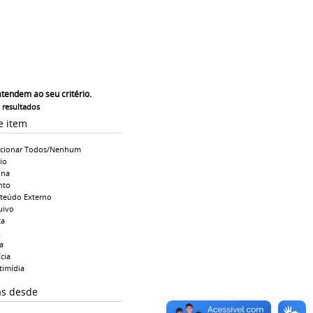
atendem ao seu critério.
s resultados
e item
ecionar Todos/Nenhum
io
ina
nto
teúdo Externo
uivo
ta
k
a
cia
timídia
as desde