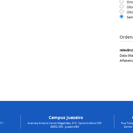
On
Últ
Últ
Sem
Orden
relevânc
Data (ma
Alfabeti
Campus Juazeiro
17 -
Avenida Antonio Carlos Magalhães, 510 - Santo Antônio CEP:
Rua Toma
48902-300 - Juazeiro/BA
Santos