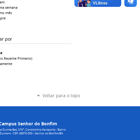
tem
ima semana
imo mês
pre
ar por
ia
is Recente Primeiro)
camente
Voltar para o topo
Campus Senhor do Bonfim
z Guimarães, S/N°, Condomínio Aeroporto - Bairro
 Dumont - CEP: 48970-000 - Senhor do Bonfim/BA