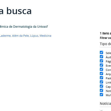
a busca
dêmica de Dermatologia da Univasf
1
itens 
Laderme
,
Além da Pele
,
Lúpus
,
Medicina
Filtrar o
Tipo d
Sel
Áud
Pág
Eve
Con
Arq
Pas
Lin
Cap
Notí
Mul
Notíci