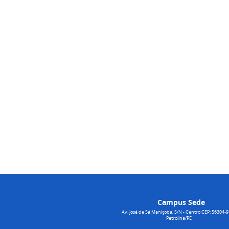
Campus Sede
Av. José de Sá Maniçoba, S/N - Centro CEP: 56304-9
Petrolina/PE