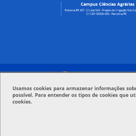
Campus Ciências Agrárias
Rodovia BR 407, 12 Lote 543 - Projeto de Irrigação Nilo Co
C1 CEP: 56300-000 - Petrolina/PE
Usamos
cookies
para armazenar informações sobre
possível. Para entender os tipos de cookies que u
cookies.