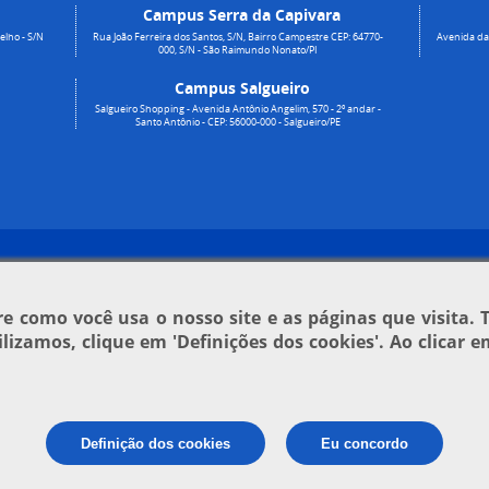
Campus Serra da Capivara
elho - S/N
Rua João Ferreira dos Santos, S/N, Bairro Campestre CEP: 64770-
Avenida da 
000, S/N - São Raimundo Nonato/PI
Campus Salgueiro
Salgueiro Shopping - Avenida Antônio Angelim, 570 - 2º andar -
Santo Antônio - CEP: 56000-000 - Salgueiro/PE
 como você usa o nosso site e as páginas que visita. 
tilizamos, clique em
'Definições dos cookies'
. Ao clicar 