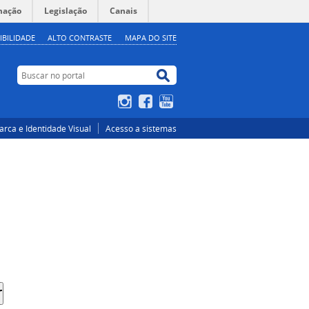
mação
Legislação
Canais
IBILIDADE
ALTO CONTRASTE
MAPA DO SITE
Buscar no portal
Buscar no portal
Instagram
Facebook
YouTube
rca e Identidade Visual
Acesso a sistemas