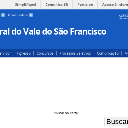
Simplifique!
Comunica BR
Participe
Acesso à infor
a
3
Ir para Rodapé
4
ACESS
al do Vale do São Francisco
ervidor
Ingresso
Concursos
Processos Seletivos
Comunicação
Ma
Buscar no portal