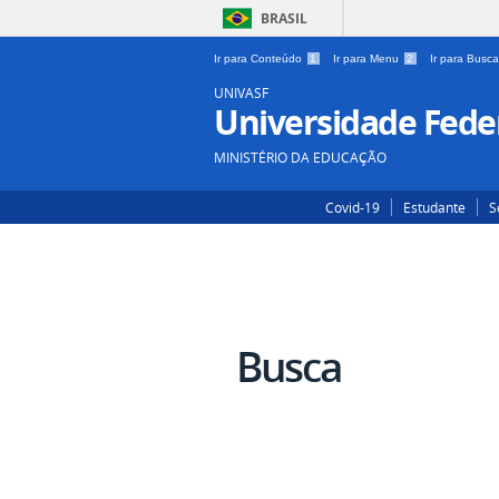
BRASIL
Ir para Conteúdo
1
Ir para Menu
2
Ir para Busc
UNIVASF
Universidade Feder
MINISTÉRIO DA EDUCAÇÃO
Covid-19
Estudante
S
Busca