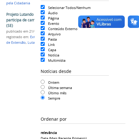
pela Cidadania
Selecionar Todos/Nenhum
Áudio
Projeto Lutando pela Cidadania da Univasf
Página
participa de campeonato de jiu-jitsu em Aracaju
Evento
(SE)
Conteúdo Externo
publicado
em 21/06/2023
Arquivo
registrado em:
Extensão
,
Esporte
,
jiu-jitsu
,
Projeto
Pasta
de Extensão
,
Lutando pela Cidadania
Link
Capa
Notícia
Multimídia
Notícias desde
Ontem
Última semana
Último mês
Sempre
Ordenar por
relevância
Data (mais Recente Primeiro)