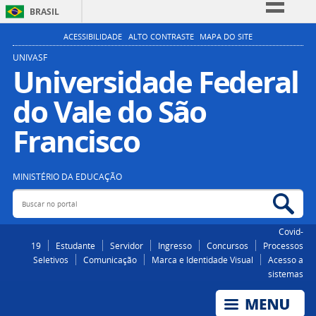
BRASIL
Simplifique!
ACESSIBILIDADE
ALTO CONTRASTE
MAPA DO SITE
Comunica BR
UNIVASF
Universidade Federal
Participe
do Vale do São
Acesso à informação
Legislação
Francisco
Canais
MINISTÉRIO DA EDUCAÇÃO
Buscar no portal
Bus
Covid-
19
Estudante
Servidor
Ingresso
Concursos
Processos
Seletivos
Comunicação
Marca e Identidade Visual
Acesso a
sistemas