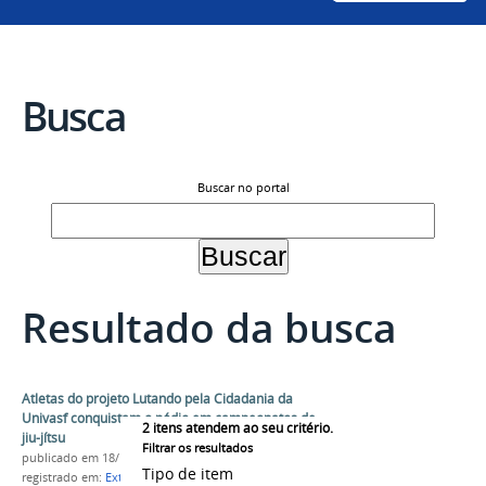
Busca
Buscar no portal
Resultado da busca
Atletas do projeto Lutando pela Cidadania da
Univasf conquistam o pódio em campeonatos de
2
itens atendem ao seu critério.
jiu-jítsu
Filtrar os resultados
publicado
em 18/10/2023
Tipo de item
registrado em:
Extensão
,
Esporte
,
jiu-jitsu
,
Lutando