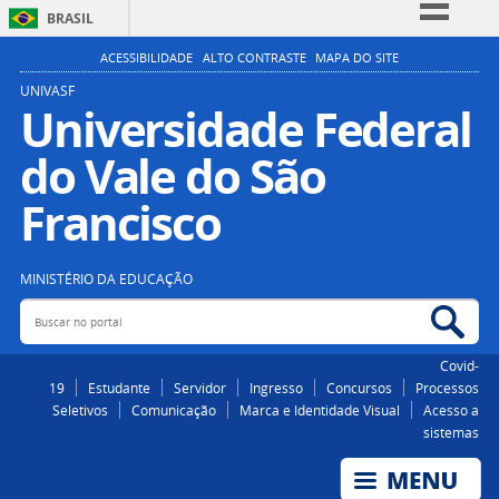
BRASIL
Simplifique!
ACESSIBILIDADE
ALTO CONTRASTE
MAPA DO SITE
Comunica BR
UNIVASF
Universidade Federal
Participe
do Vale do São
Acesso à informação
Legislação
Francisco
Canais
MINISTÉRIO DA EDUCAÇÃO
Buscar no portal
Bus
Covid-
19
Estudante
Servidor
Ingresso
Concursos
Processos
Seletivos
Comunicação
Marca e Identidade Visual
Acesso a
sistemas