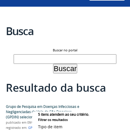
Busca
Buscar no portal
Resultado da busca
Grupo de Pesquisa em Doenças Infecciosas e
Negligenciadas do Vale do São Francisco
5
itens atendem ao seu critério.
(GPDIN) seleciona estudante para Pibic
Filtrar os resultados
publicado
em 09/03/2022
Tipo de item
registrado em:
GPDIN
,
PIBIC
,
HU-Univasf
,
Seleção
,