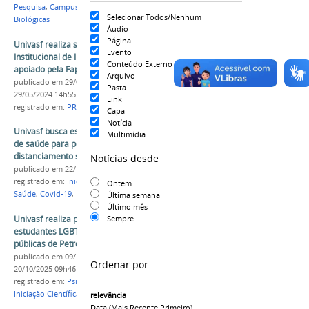
Pesquisa
,
Campus Sede
,
Farmácia
,
Ciências
Selecionar Todos/Nenhum
Biológicas
Áudio
Página
Univasf realiza seleção para Programa
Evento
Institucional de Iniciação Científica (Pibic)
Conteúdo Externo
apoiado pela Fapesb
Arquivo
publicado
em 29/05/2024
—
última modificação
em
Pasta
29/05/2024 14h55
Link
registrado em:
PRPPGI
,
Pesquisa
,
PIBIC
,
Fapesb
Capa
Notícia
Univasf busca estudantes e professores da área
Multimídia
de saúde para pesquisa sobre impactos do
distanciamento social
Notícias desde
publicado
em 22/10/2020
registrado em:
Iniciação Científica
,
PIBIC
,
CPSI
,
Ontem
Saúde
,
Covid-19
,
Psicologia
Última semana
Último mês
Univasf realiza pesquisa sobre a experiência de
Sempre
estudantes LGBTQIAPN+ em universidades
públicas de Petrolina (PE) e Juazeiro (BA)
publicado
em 09/10/2025
—
última modificação
em
Ordenar por
20/10/2025 09h46
registrado em:
Psicologia
,
Pesquisa
,
LGBTQIAPN+
,
Iniciação Científica
,
PIBIC
relevância
Data (mais Recente Primeiro)