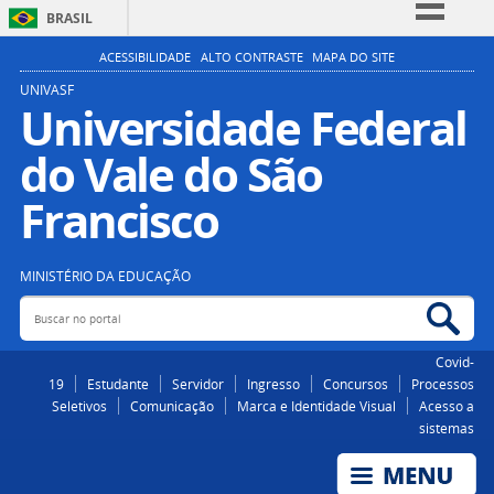
BRASIL
Simplifique!
ACESSIBILIDADE
ALTO CONTRASTE
MAPA DO SITE
Comunica BR
UNIVASF
Universidade Federal
Participe
do Vale do São
Acesso à informação
Legislação
Francisco
Canais
MINISTÉRIO DA EDUCAÇÃO
Buscar no portal
Bus
Covid-
19
Estudante
Servidor
Ingresso
Concursos
Processos
Seletivos
Comunicação
Marca e Identidade Visual
Acesso a
sistemas