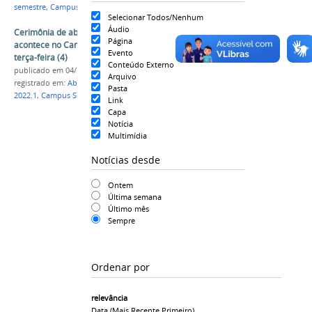
semestre
,
Campus Serra da Capivara
,
Arqueologia
Selecionar Todos/Nenhum
Áudio
Cerimônia de abertura do Semestre 2022.1
Página
acontece no Campus Senhor do Bonfim nesta
Evento
terça-feira (4)
Conteúdo Externo
publicado
em 04/10/2022
Arquivo
registrado em:
Abertura do semestre
,
Período
Pasta
2022.1
,
Campus Senhor do Bonfim
Link
Capa
Notícia
Multimídia
Notícias desde
Ontem
Última semana
Último mês
Sempre
Ordenar por
relevância
Data (mais Recente Primeiro)