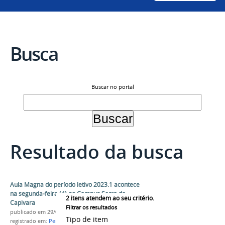
Busca
Buscar no portal
Resultado da busca
Aula Magna do período letivo 2023.1 acontece
na segunda-feira (4) no Campus Serra da
2
itens atendem ao seu critério.
Capivara
Filtrar os resultados
publicado
em 29/08/2023
Tipo de item
registrado em:
Período 2023.1
,
Abertura do