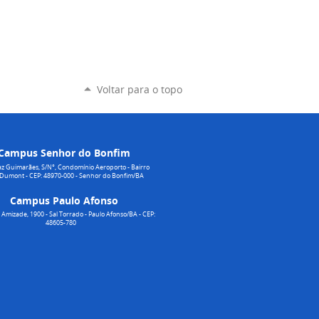
Voltar para o topo
Campus Senhor do Bonfim
z Guimarães, S/N°, Condomínio Aeroporto - Bairro
 Dumont - CEP: 48970-000 - Senhor do Bonfim/BA
Campus Paulo Afonso
Amizade, 1900 - Sal Torrado - Paulo Afonso/BA - CEP:
48605-780