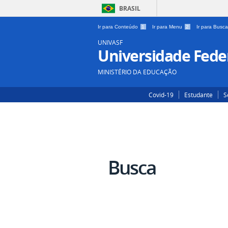
BRASIL
Ir para Conteúdo
1
Ir para Menu
2
Ir para Busc
UNIVASF
Universidade Feder
MINISTÉRIO DA EDUCAÇÃO
Covid-19
Estudante
S
Busca