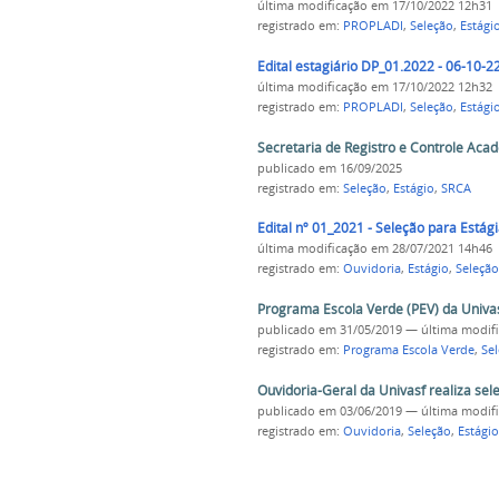
última modificação
em 17/10/2022 12h31
registrado em:
PROPLADI
,
Seleção
,
Estági
Edital estagiário DP_01.2022 - 06-10-22
última modificação
em 17/10/2022 12h32
registrado em:
PROPLADI
,
Seleção
,
Estági
Secretaria de Registro e Controle Acad
publicado
em 16/09/2025
registrado em:
Seleção
,
Estágio
,
SRCA
Edital nº 01_2021 - Seleção para Estág
última modificação
em 28/07/2021 14h46
registrado em:
Ouvidoria
,
Estágio
,
Seleção
Programa Escola Verde (PEV) da Univasf
publicado
em 31/05/2019
—
última modif
registrado em:
Programa Escola Verde
,
Se
Ouvidoria-Geral da Univasf realiza se
publicado
em 03/06/2019
—
última modif
registrado em:
Ouvidoria
,
Seleção
,
Estágio