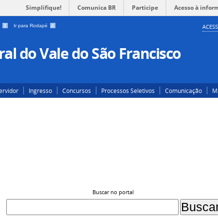
Simplifique!
Comunica BR
Participe
Acesso à infor
a
3
Ir para Rodapé
4
ACESS
al do Vale do São Francisco
ervidor
Ingresso
Concursos
Processos Seletivos
Comunicação
Ma
Buscar no portal