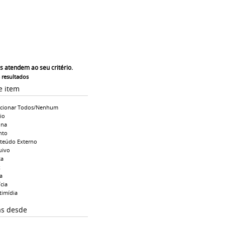
s atendem ao seu critério.
s resultados
e item
ecionar Todos/Nenhum
io
ina
nto
teúdo Externo
uivo
ta
k
a
cia
timídia
as desde