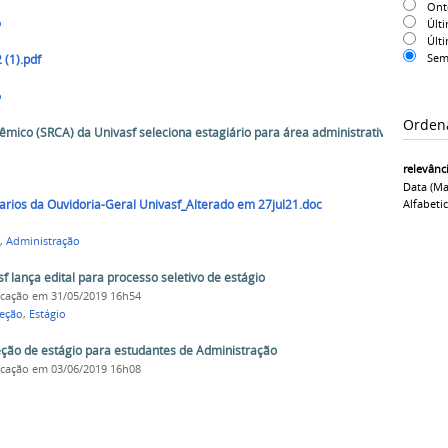
On
Últ
o
Últ
Sem
 (1).pdf
o
Orden
êmico (SRCA) da Univasf seleciona estagiário para área administrativa
relevânc
Data (ma
Alfabeti
iarios da Ouvidoria-Geral Univasf_Alterado em 27jul21.doc
,
Administração
 lança edital para processo seletivo de estágio
icação
em 31/05/2019 16h54
leção
,
Estágio
leção de estágio para estudantes de Administração
icação
em 03/06/2019 16h08