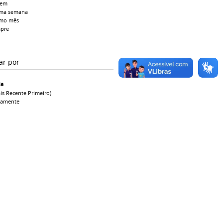
tem
ima semana
imo mês
pre
ar por
ia
is Recente Primeiro)
camente