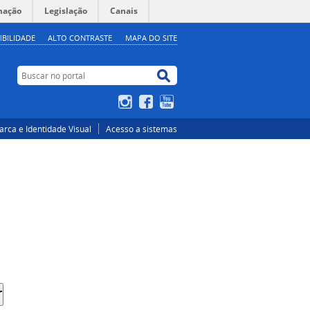
mação
Legislação
Canais
IBILIDADE
ALTO CONTRASTE
MAPA DO SITE
Buscar no portal
Buscar no portal
Instagram
Facebook
YouTube
rca e Identidade Visual
Acesso a sistemas