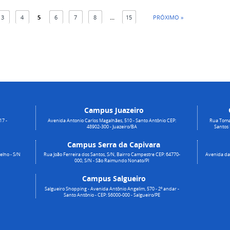
3
4
5
6
7
8
...
15
PRÓXIMO »
Campus Juazeiro
17 -
Avenida Antonio Carlos Magalhães, 510 - Santo Antônio CEP:
Rua Toma
48902-300 - Juazeiro/BA
Santos
Campus Serra da Capivara
elho - S/N
Rua João Ferreira dos Santos, S/N, Bairro Campestre CEP: 64770-
Avenida da 
000, S/N - São Raimundo Nonato/PI
Campus Salgueiro
Salgueiro Shopping - Avenida Antônio Angelim, 570 - 2º andar -
Santo Antônio - CEP: 56000-000 - Salgueiro/PE