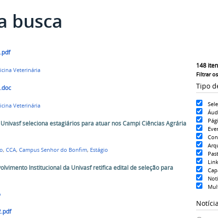
a busca
.pdf
148
iten
cina Veterinária
Filtrar o
Tipo d
.doc
Sel
cina Veterinária
Áud
Pág
 Univasf seleciona estagiários para atuar nos Campi Ciências Agrárias
Eve
Con
Arq
ão
,
CCA
,
Campus Senhor do Bonfim
,
Estágio
Pas
Lin
vimento Institucional da Univasf retifica edital de seleção para
Cap
Notí
Mul
o
Notíci
2.pdf