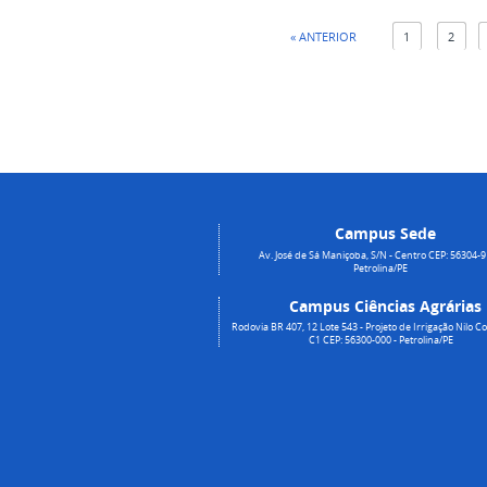
« ANTERIOR
1
2
Campus Sede
Av. José de Sá Maniçoba, S/N - Centro CEP: 56304-9
Petrolina/PE
Campus Ciências Agrárias
Rodovia BR 407, 12 Lote 543 - Projeto de Irrigação Nilo Co
C1 CEP: 56300-000 - Petrolina/PE